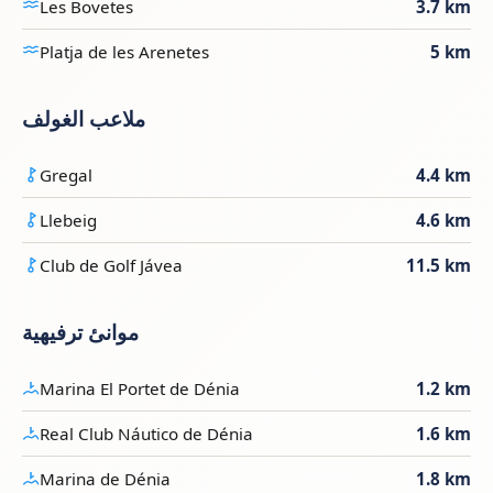
Les Bovetes
3.7 km
Platja de les Arenetes
5 km
ملاعب الغولف
Gregal
4.4 km
Llebeig
4.6 km
Club de Golf Jávea
11.5 km
موانئ ترفيهية
Marina El Portet de Dénia
1.2 km
Real Club Náutico de Dénia
1.6 km
Marina de Dénia
1.8 km