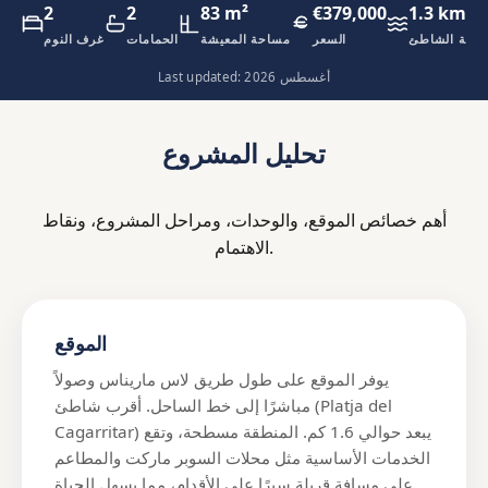
2
2
83 m²
€379,000
1.3 km
افة الشاطئ
السعر
مساحة المعيشة
الحمامات
غرف النوم
Last updated: أغسطس 2026
تحليل المشروع
أهم خصائص الموقع، والوحدات، ومراحل المشروع، ونقاط
الاهتمام.
الموقع
يوفر الموقع على طول طريق لاس ماريناس وصولاً
مباشرًا إلى خط الساحل. أقرب شاطئ (Platja del
Cagarritar) يبعد حوالي 1.6 كم. المنطقة مسطحة، وتقع
الخدمات الأساسية مثل محلات السوبر ماركت والمطاعم
على مسافة قريلة سيرًا على الأقدام، مما يسهل الحياة