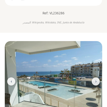
Ref: VL236286
المصدر: Wikipedia, Wikidata, INE, Junta de Andalucía
‹
›