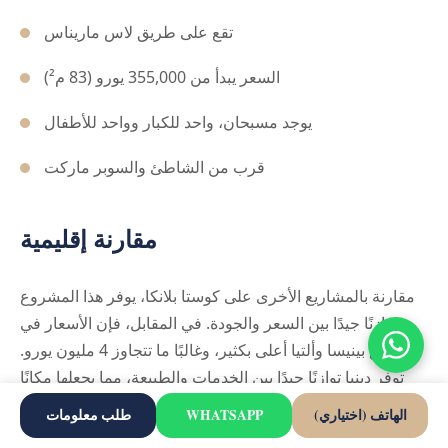
تقع على طريق لاس ماريناس
السعر يبدأ من 355,000 يورو (83 م²)
يوجد مسبحان، واحد للكبار وواحد للأطفال
قرب من الشاطئ والسوبر ماركت
مقارنة إقليمية
مقارنة بالمشاريع الأخرى على كوستا بلانكا، يوفر هذا المشروع
توازنًا جيدًا بين السعر والجودة. في المقابل، فإن الأسعار في
مناطق بينيسا وألتيا أعلى بكثير، وغالبًا ما تتجاوز 4 مليون يورو.
توفر دينيا توازنًا جيدًا بين الخدمات والطبيعة، مما يجعلها مكانًا
متاحًا وأقل ازدحامًا من بعض المنتجعات الجنوبية.
الهاتف (اختياري)
WHATSAPP
طلب معلومات