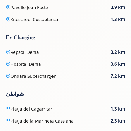
Pavelló Joan Fuster
0.9 km
Kiteschool Costablanca
1.3 km
Ev Charging
Repsol, Denia
0.2 km
Hospital Denia
0.6 km
Ondara Supercharger
7.2 km
شواطئ
Platja del Cagarritar
1.3 km
Platja de la Marineta Cassiana
2.3 km