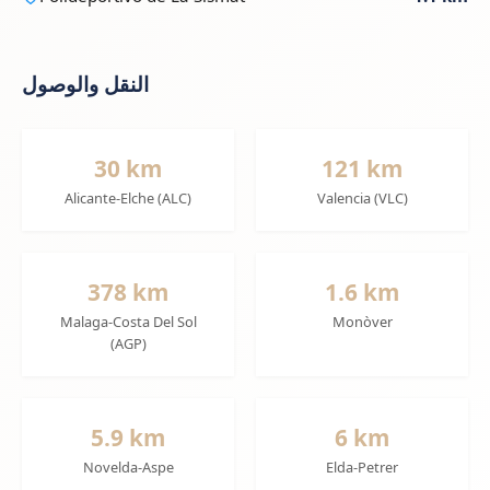
النقل والوصول
30 km
121 km
Alicante-Elche (ALC)
Valencia (VLC)
378 km
1.6 km
Malaga-Costa Del Sol
Monòver
(AGP)
5.9 km
6 km
Novelda-Aspe
Elda-Petrer