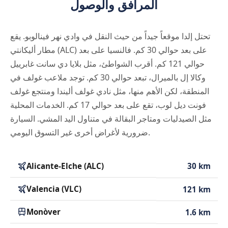
المرافق والوصول
تحتل إلدا موقعاً جيداً من حيث النقل في وادي نهر فينالوبو. يقع
مطار أليكانتي (ALC) على بعد حوالي 30 كم. فالنسيا على بعد
حوالي 121 كم. أقرب الشواطئ، مثل بلايا دي سانت غابرييل
وكالا إل بالميرال، تبعد حوالي 30 كم. توجد ملاعب غولف في
المنطقة، لكن الأهم منها، مثل نادي غولف أليندا ومنتجع غولف
فونت ديل لوب، تقع على بعد حوالي 17 كم. الخدمات المحلية
مثل الصيدليات ومتاجر البقالة في متناول اليد المشي. السيارة
ضرورية لأغراض أخرى غير التسوق اليومي.
Alicante-Elche (ALC)
30 km
Valencia (VLC)
121 km
Monòver
1.6 km