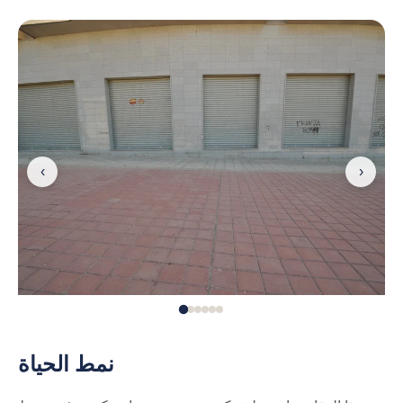
‹
›
نمط الحياة