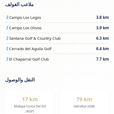
ملاعب الغولف
Campo Los Lagos
3.8 km
Campo Los Olivos
3.9 km
Santana Golf & Country Club
6.3 km
Cerrado del Aguila Golf
6.4 km
El Chaparral Golf Club
7.7 km
النقل والوصول
17 km
79 km
Malaga-Costa Del Sol
Gibraltar (GIB)
(AGP)