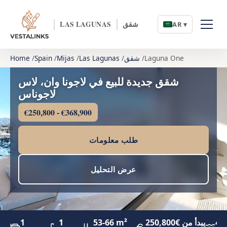
شقق
LAS LAGUNAS
AR ▾
Laguna One
شقق
Las Lagunas
Mijas
Spain
Home
شقق جديدة للبيع في لاجونا وان، لاس
لاجوناس
€250,800 - €368,900
طلب معلومات
عرض التحليل
4.
يبدأ من €250,800
53-66 m²
1
1