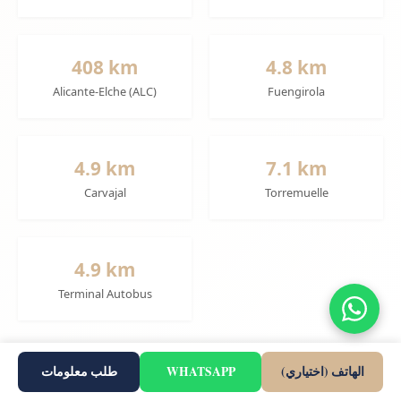
408 km
4.8 km
Alicante-Elche (ALC)
Fuengirola
4.9 km
7.1 km
Carvajal
Torremuelle
4.9 km
Terminal Autobus
الهاتف (اختياري)
WHATSAPP
طلب معلومات
ملخص