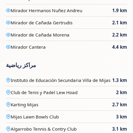
Mirador Hermanos Nuñez Andreu
1.9 km
Mirador de Cañada Gertrudis
2.1 km
Mirador de Cañada Morena
2.2 km
Mirador Cantera
4.4 km
مراكز رياضية
Instituto de Educación Secundaria Villa de Mijas
1.3 km
Club de Tenis y Padel Lew Hoad
2 km
Karting Mijas
2.7 km
Mijas Lawn Bowls Club
3 km
Algarrobo Tennis & Contry Club
3.1 km