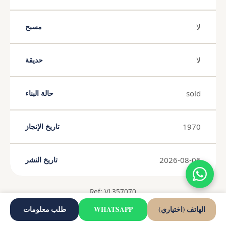
لا
مسبح
لا
حديقة
sold
حالة البناء
1970
تاريخ الإنجاز
2026-08-06
تاريخ النشر
Ref: VL357070
الهاتف (اختياري)
WHATSAPP
طلب معلومات
المصدر: Wikipedia, Wikidata, INE, Junta de Andalucía