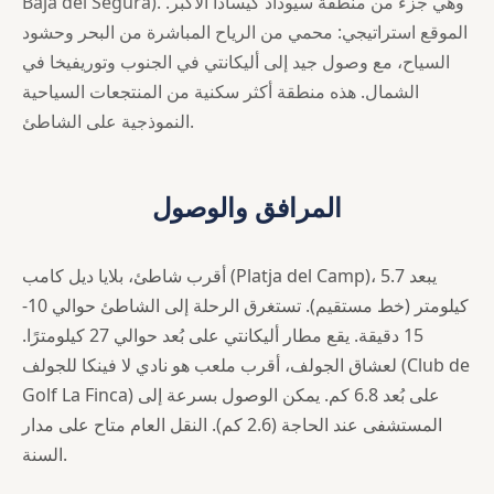
Baja del Segura). وهي جزء من منطقة سيوداد كيسادا الأكبر.
الموقع استراتيجي: محمي من الرياح المباشرة من البحر وحشود
السياح، مع وصول جيد إلى أليكانتي في الجنوب وتوريفيخا في
الشمال. هذه منطقة أكثر سكنية من المنتجعات السياحية
النموذجية على الشاطئ.
المرافق والوصول
أقرب شاطئ، بلايا ديل كامب (Platja del Camp)، يبعد 5.7
كيلومتر (خط مستقيم). تستغرق الرحلة إلى الشاطئ حوالي 10-
15 دقيقة. يقع مطار أليكانتي على بُعد حوالي 27 كيلومترًا.
لعشاق الجولف، أقرب ملعب هو نادي لا فينكا للجولف (Club de
Golf La Finca) على بُعد 6.8 كم. يمكن الوصول بسرعة إلى
المستشفى عند الحاجة (2.6 كم). النقل العام متاح على مدار
السنة.