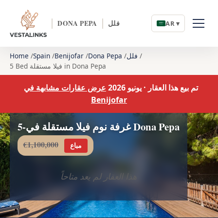
فلل
DONA PEPA
AR ▾
فلل
Dona Pepa
Benijofar
Spain
Home
5 Bed فيلا مستقلة in Dona Pepa
تم بيع هذا العقار · يونيو 2026
عرض عقارات مشابهة في
Benijofar
5-غرفة نوم فيلا مستقلة في Dona Pepa
€1,100,000
مباع
هذا العقار لم يعد متاحاً