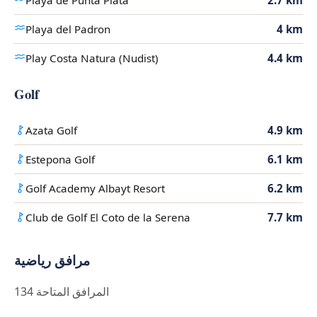
Playa de Punta Plata
2.7 km
Playa del Padron
4 km
Play Costa Natura (Nudist)
4.4 km
Golf
Azata Golf
4.9 km
Estepona Golf
6.1 km
Golf Academy Albayt Resort
6.2 km
Club de Golf El Coto de la Serena
7.7 km
مرافق رياضية
134 المرافق المتاحة