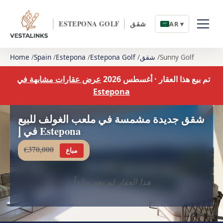
شقق
ESTEPONA GOLF
AR ▾
Sunny Golf
شقق
Estepona Golf
Estepona
Spain
Home
تم بيع هذا العقار · أغسطس 2026
عرض عقارات مشابهة في
Estepona
شقق جديدة مشمسة في ملعب الغولف للبيع
في إ Estepona
€370,000
مباع
هذا العقار لم يعد متاحاً