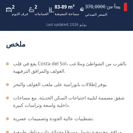
يبدأ من €370,000
2
2
83-89 m²
باع
مساحة المعيشة
الحمامات
غرف النوم
السعر المبدئي
Last updated: يوليو 2026
ملخص
يقع في قلب Costa del Sol، بالقرب من الشواطئ وملاعب
الغولف والمرافق الترفيهية.
يوفر إطلالات بانورامية على ملعب الغولف والبحر.
شقق مصممة لتلبية احتياجات السكن الحديثة، مع مساحات
داخلية واسعة وتراسات كبيرة.
تشطيبات عالية الجودة وتصميمات عصرية.
مرافق مجتمعية تشمل مسبحًا وحدائق ذات مناظر طبيعية.