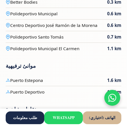
Better Bodies
0.3 km
Polideportivo Municipal
0.6 km
Centro Deportivo José Ramón de la Morena
0.6 km
Polideportivo Santo Tomás
0.7 km
Polideportivo Municipal El Carmen
1.1 km
موانئ ترفيهية
Puerto Estepona
1.6 km
Puerto Deportivo
1.8 km
نقاط مشاهدة
الهاتف (اختياري)
WHATSAPP
طلب معلومات
Mirador del Carmen de Estepona
1.2 km