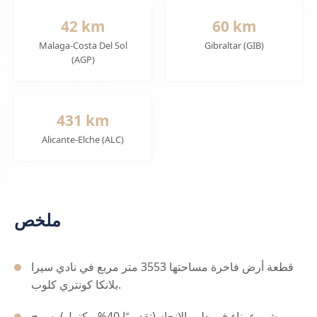
42 km
60 km
Malaga-Costa Del Sol
Gibraltar (GIB)
(AGP)
431 km
Alicante-Elche (ALC)
ملخص
قطعة أرض فاخرة مساحتها 3553 متر مربع في نادي سيرا
بلانكا كونتري كلوب.
مشروع بناء في طور الإنجاز (تقديريًا 40% مكتمل) يسمح