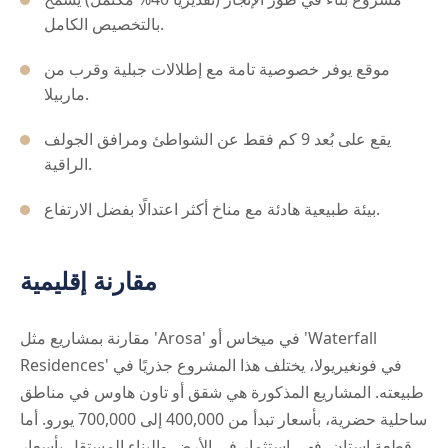
بالتخصيص الكامل.
موقع يوفر خصوصية تامة مع إطلالات جبلية وقرب من
ماربيلا.
يقع على بُعد 9 كم فقط عن الشواطئ ومرافق الجولف
الراقية.
بيئة طبيعية هادئة مع مناخ أكثر اعتدالًا بفضل الارتفاع.
مقارنة إقليمية
مقارنة بمشاريع مثل 'Arosa' في ميخاس أو 'Waterfall
Residences' في فونغيريولا، يختلف هذا المشروع جذريًا في
طبيعته. المشاريع المذكورة هي شقق أو تاون هاوس في مناطق
ساحلية حضرية، بأسعار تبدأ من 400,000 إلى 700,000 يورو. أما
قطعة إستان، فهي استثمار في الأرض والبناء المستقل بأسعار