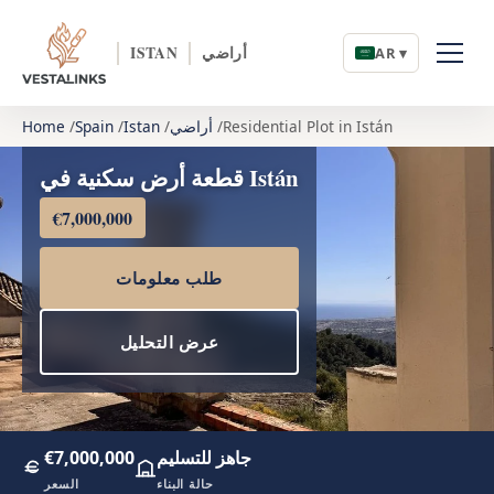
أراضي
ISTAN
AR ▾
Residential Plot in Istán
أراضي
Istan
Spain
Home
قطعة أرض سكنية في Istán
€7,000,000
طلب معلومات
عرض التحليل
جاهز للتسليم
€7,000,000
حالة البناء
السعر