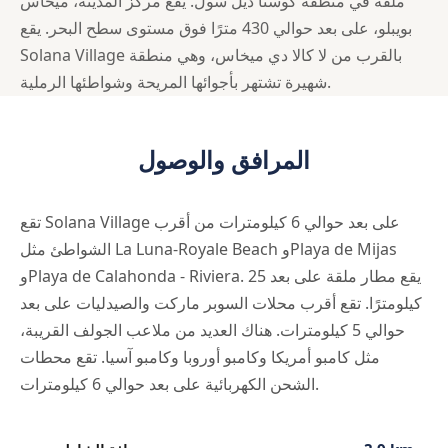
ملقة في منطقة كوستا ديل سول. يقع مركز المدينة، ميخاس
بويبلو، على بعد حوالي 430 مترًا فوق مستوى سطح البحر. يقع
Solana Village بالقرب من لا كالا دي ميخاس، وهي منطقة
شهيرة تشتهر بأجوائها المريحة وشواطئها الرملية.
المرافق والوصول
تقع Solana Village على بعد حوالي 6 كيلومترات من أقرب
الشواطئ مثل La Luna-Royale Beach وPlaya de Mijas
وPlaya de Calahonda - Riviera. يقع مطار ملقة على بعد 25
كيلومترًا. تقع أقرب محلات السوبر ماركت والصيدليات على بعد
حوالي 5 كيلومترات. هناك العديد من ملاعب الجولف القريبة،
مثل كامبو أمريكا وكامبو أوروبا وكامبو آسيا. تقع محطات
الشحن الكهربائية على بعد حوالي 6 كيلومترات.