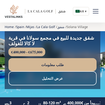
شقق
LA CALA GOLF
AR ▾
Solana Village
شقق
La Cala Golf
Mijas
Spain
Home
شقق جديدة للبيع في مجمع سولانا في قرية
لا كالا للغولف
€400,000 - €675,000
طلب معلومات
عرض التحليل
3.
يبدأ من €400,000
80-120 m²
2
3