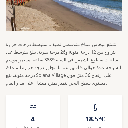
تتمتع ميخاس بمناخ متوسطي لطيف، بمتوسط درجات حرارة
يتراوح بين 12 درجة مئوية و26 درجة مئوية. يبلغ متوسط عدد
ساعات سطوع الشمس في السنة 3889 ساعة. يستمر موسم
السباحة عادةً حوالي 5 أشهر عندما تتجاوز درجة حرارة الماء 20
درجة مئوية. يقع Solana Village على ارتفاع 36 مترًا فوق
مستوى سطح البحر. يتميز بمناخ معتدل على مدار العام.
4
18.5°C
متوسط الحرارة السنوي
موسم السباحة (أشهر)