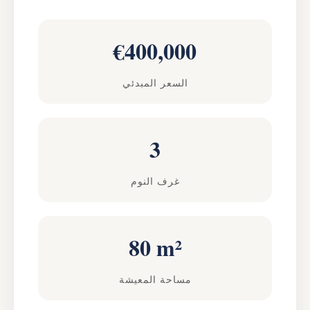
€400,000
السعر المبدئي
3
غرف النوم
80 m²
مساحة المعيشة