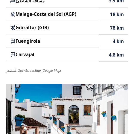
3.9 km
مسافة الشاطئ
Malaga-Costa del Sol (AGP)
18 km
Gibraltar (GIB)
78 km
Fuengirola
4 km
Carvajal
4.8 km
المصدر: OpenStreetMap, Google Maps