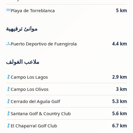
Playa de Torreblanca
5 km
موانئ ترفيهية
Puerto Deportivo de Fuengirola
4.4 km
ملاعب الغولف
Campo Los Lagos
2.9 km
Campo Los Olivos
3 km
Cerrado del Aguila Golf
5.3 km
Santana Golf & Country Club
5.6 km
El Chaparral Golf Club
6.7 km