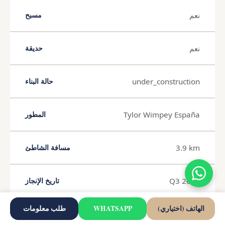
نعم
مسبح
نعم
حديقة
under_construction
حالة البناء
Tylor Wimpey España
المطور
3.9 km
مسافة الشاطئ
Q3 2027
تاريخ الإنجاز
الهاتف (اختياري)
WHATSAPP
طلب معلومات
2026-07-04
تاريخ النشر