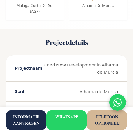
Malaga-Costa Del Sol
Alhama De Murcia
(AGP)
Projectdetails
2 Bed New Development in Alhama
Projectnaam
de Murcia
Alhama de Murcia
Stad
Costa Calida
Regio
INFORMATIE
WHATSAPP
TELEFOON
AANVRAGEN
(OPTIONEEL)
€229.900
Prijs