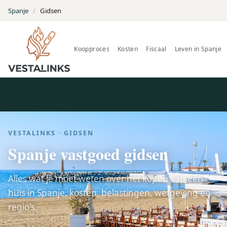
Spanje
/
Gidsen
Koopproces
Kosten
Fiscaal
Leven in Spanje
VESTALINKS · GIDSEN
Spanje vastgoed gidsen
Alles wat je moet weten over het kopen van een
huis in Spanje, kosten, belastingen, wetgeving en
regio's.