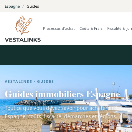
Espagne
/
Guides
Processus d'achat
Coûts & Frais
Fiscalité & Jur
VESTALINKS · GUIDES
Guides immobiliers Espagne
Tout ce que vous devez savoir pour acheter en
Espagne, coûts, fiscalité, démarches et régions.