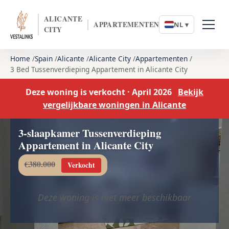
ALICANTE
APPARTEMENTEN
NL ▾
CITY
Home
Spain
Alicante
Alicante City
Appartementen
3 Bed Tussenverdieping Appartement in Alicante City
Deze woning is verkocht · April 2026
Bekijk
vergelijkbare woningen in Alicante
3-slaapkamer Tussenverdieping
Appartement in Alicante City
€380.000
Verkocht
Deze woning is niet meer beschikbaar