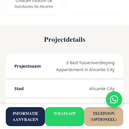
D'Alacant Estación De
Autobuses De Alicante
Projectdetails
3 Bed Tussenverdieping
Projectnaam
Appartement in Alicante City
Alicante City
Stad
Costa Blanca
Regio
INFORMATIE
WHATSAPP
TELEFOON
AANVRAGEN
(OPTIONEEL)
€380.000
Prijs
Verkocht