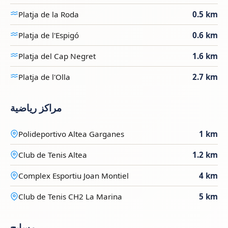
Platja de la Roda
0.5 km
Platja de l'Espigó
0.6 km
Platja del Cap Negret
1.6 km
Platja de l'Olla
2.7 km
مراكز رياضية
Polideportivo Altea Garganes
1 km
Club de Tenis Altea
1.2 km
Complex Esportiu Joan Montiel
4 km
Club de Tenis CH2 La Marina
5 km
مسابح