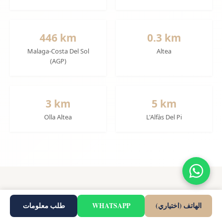
446 km
0.3 km
Malaga-Costa Del Sol
Altea
(AGP)
3 km
5 km
Olla Altea
L'Alfàs Del Pi
تفاصيل المشروع
الهاتف (اختياري)
WHATSAPP
طلب معلومات