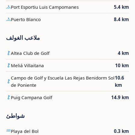
Port Esportiu Luis Campomanes
5.4 km
Puerto Blanco
8.4 km
ملاعب الغولف
Altea Club de Golf
4 km
Meliá Villaitana
10 km
Campo de Golf y Escuela Las Rejas Benidorm Sol
10.6
de Poniente
km
Puig Campana Golf
14.9 km
شواطئ
Playa del Bol
0.3 km