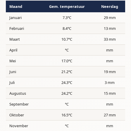
Maand
Gem. temperatuur
Neerslag
Januari
7.3°C
29 mm
Februari
8.4°C
13 mm
Maart
10.7°C
33 mm
April
°C
mm
Mei
17.0°C
mm
Juni
21.2°C
19 mm
Juli
24.3°C
3 mm
Augustus
24.2°C
15 mm
September
°C
mm
Oktober
16.5°C
27 mm
November
°C
mm