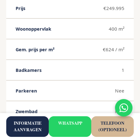
€249.995
Prijs
400 m²
Woonoppervlak
€624 / m²
Gem. prijs per m²
1
Badkamers
Nee
Parkeren
Nee
Zwembad
INFORMATIE
WHATSAPP
TELEFOON
AANVRAGEN
(OPTIONEEL)
Nee
Tuin