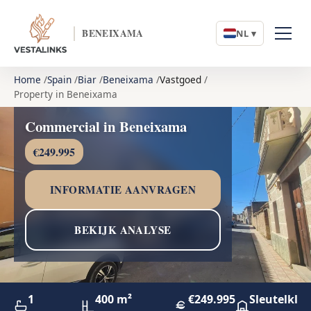
BENEIXAMA
NL ▾
Home
Spain
Biar
Beneixama
Vastgoed
Property in Beneixama
Commercial in Beneixama
€249.995
INFORMATIE AANVRAGEN
BEKIJK ANALYSE
1
400 m²
€249.995
Sleutelklaa