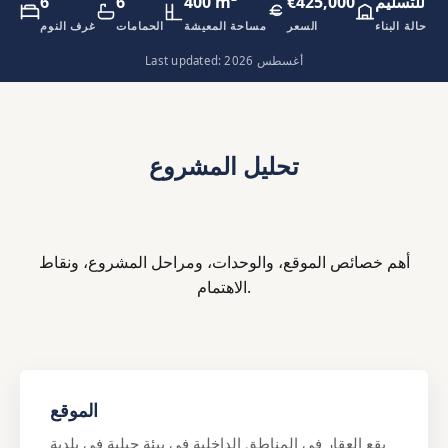
هز للتسليم
€425,000
400 m²
6
6
حالة البناء
السعر
مساحة المعيشة
الحمامات
غرف النوم
Last updated: أغسطس 2026
تحليل المشروع
أهم خصائص الموقع، والوحدات، ومراحل المشروع، ونقاط
الاهتمام.
الموقع
يقع العقار في المناطق الداخلية في بيئة جبلية في بلدية