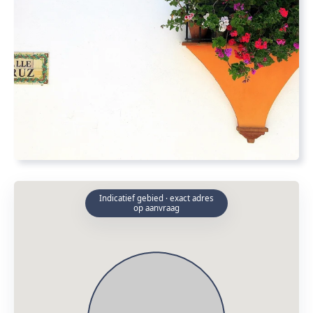
Indicatief gebied · exact adres
op aanvraag