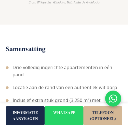
Bron: Wikipedia, Wikidata, INE, Junta de Andalucía
Samenvatting
Drie volledig ingerichte appartementen in één
pand
Locatie aan de rand van een authentiek wit dorp
Inclusief extra stuk grond (3.250 m²) met
olijfbomen
INFORMATIE
WHATSAPP
TELEFOON
AANVRAGEN
(OPTIONEEL)
Uitzicht over de Genal-vallei