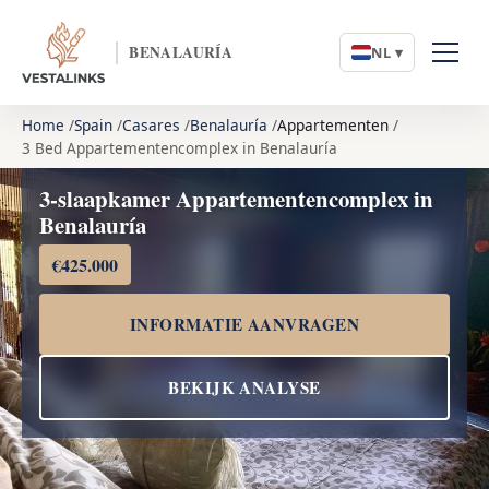
BENALAURÍA
NL ▾
Home
Spain
Casares
Benalauría
Appartementen
3 Bed Appartementencomplex in Benalauría
3-slaapkamer Appartementencomplex in
Benalauría
€425.000
INFORMATIE AANVRAGEN
BEKIJK ANALYSE