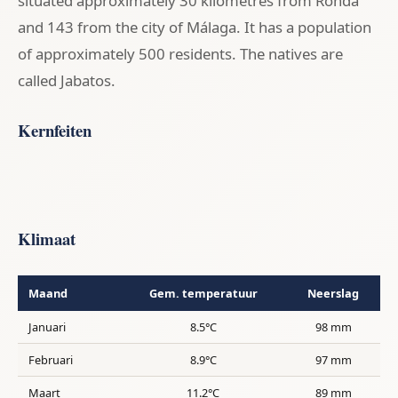
situated approximately 30 kilometres from Ronda
and 143 from the city of Málaga. It has a population
of approximately 500 residents. The natives are
called Jabatos.
Kernfeiten
Klimaat
Maand
Gem. temperatuur
Neerslag
Januari
8.5°C
98 mm
Februari
8.9°C
97 mm
Maart
11.2°C
89 mm