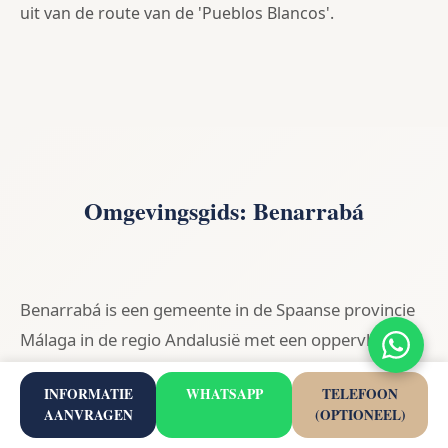
uit van de route van de 'Pueblos Blancos'.
Omgevingsgids: Benarrabá
Benarrabá is een gemeente in de Spaanse provincie
Málaga in de regio Andalusië met een oppervlakte
van 24,90 km². Benarrabá telt 493 inwoners.
INFORMATIE
WHATSAPP
TELEFOON
AANVRAGEN
(OPTIONEEL)
Kernfeiten