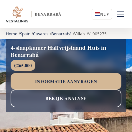
BENARRABÁ
NL ▾
Home
Spain
Casares
Benarrabá
Villa's
VL905275
4-slaapkamer Halfvrijstaand Huis in
Benarrabá
€265.000
INFORMATIE AANVRAGEN
BEKIJK ANALYSE