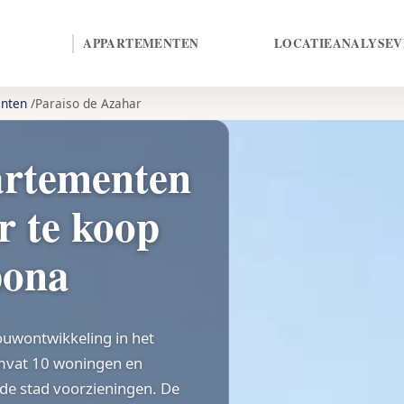
APPARTEMENTEN
LOCATIE
ANALYSE
V
nten
Paraiso de Azahar
rtementen
r te koop
pona
ouwontwikkeling in het
omvat 10 woningen en
 de stad voorzieningen. De