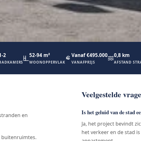
1-2
52-94 m²
Vanaf €495.000
0,8 km
BADKAMERS
WOONOPPERVLAK
VANAFPRIJS
AFSTAND ST
Veelgestelde vrag
Is het geluid van de stad 
 stranden en
Ja, het project bevindt z
het verkeer en de stad is
 buitenruimtes.
appartement.