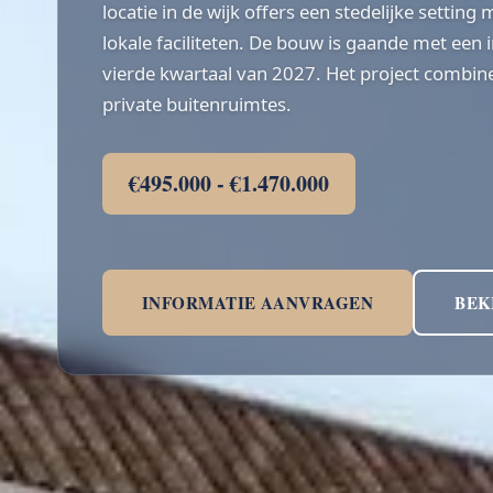
locatie in de wijk offers een stedelijke setting
lokale faciliteten. De bouw is gaande met een i
vierde kwartaal van 2027. Het project combi
private buitenruimtes.
€495.000 - €1.470.000
INFORMATIE AANVRAGEN
BEK