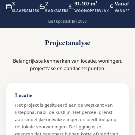
3
2
91-107 m²
Vanaf €
SLAAPKAMERS
BADKAMERS
WOONOPPERVLAK
VANAFPRI
Last updated: Juli 2026
Projectanalyse
Belangrijkste kenmerken van locatie, woningen,
projectfase en aandachtspunten.
Locatie
Het project is gesitueerd aan de westkant van
Estepona, nabij de kustlijn. Het perceel grenst
aan stedelijke ontwikkelingen en biedt toegang
tot lokale voorzieningen. De ligging is zo
gekozen dat bewoners binnen korte afstand van