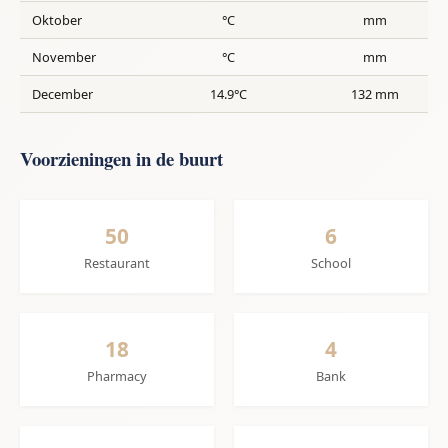
Oktober
°C
mm
November
°C
mm
December
14.9°C
132 mm
Voorzieningen in de buurt
50
6
Restaurant
School
18
4
Pharmacy
Bank