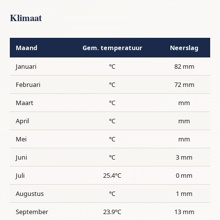
Klimaat
Maand
Gem. temperatuur
Neerslag
Januari
°C
82 mm
Februari
°C
72 mm
Maart
°C
mm
April
°C
mm
Mei
°C
mm
Juni
°C
3 mm
Juli
25.4°C
0 mm
Augustus
°C
1 mm
September
23.9°C
13 mm