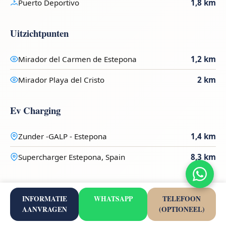
Puerto Deportivo
1,8 km
Uitzichtpunten
Mirador del Carmen de Estepona
1,2 km
Mirador Playa del Cristo
2 km
Ev Charging
Zunder -GALP - Estepona
1,4 km
Supercharger Estepona, Spain
8,3 km
Stranden
INFORMATIE
WHATSAPP
TELEFOON
AANVRAGEN
(OPTIONEEL)
La Rada
0,8 km