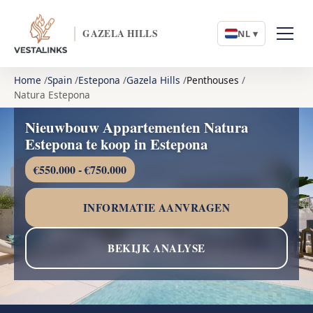
GAZELA HILLS
NL ▾
Home
Spain
Estepona
Gazela Hills
Penthouses
Natura Estepona
Nieuwbouw Appartementen Natura
Estepona te koop in Estepona
€550.000 - €750.000
INFORMATIE AANVRAGEN
BEKIJK ANALYSE