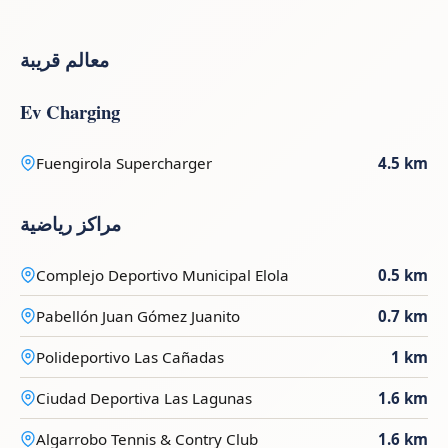
معالم قريبة
Ev Charging
Fuengirola Supercharger
4.5 km
مراكز رياضية
Complejo Deportivo Municipal Elola
0.5 km
Pabellón Juan Gómez Juanito
0.7 km
Polideportivo Las Cañadas
1 km
Ciudad Deportiva Las Lagunas
1.6 km
Algarrobo Tennis & Contry Club
1.6 km