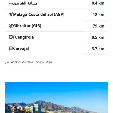
0.4 km
مسافة الشاطئ
Malaga-Costa del Sol (AGP)
18 km
Gibraltar (GIB)
79 km
Fuengirola
0.5 km
Carvajal
3.7 km
المصدر: OpenStreetMap, Google Maps