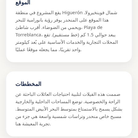
الموقع
يقع المشروع في منطقة Higuerón شمال فوينخيرولا.
هذا الموقع على المنحدر يوفر رؤية بانورامية للبحر
ويحمي من الضوضاء. أقرب شاطئ، Playa de
Torreblanca، يبعد حوالي 1.5 كم (خط مستقيم). تقع
المحلات التجارية والخدمات الأساسية على بُعد كيلومتر
واحد تقريبًا، مما يجعله موقعًا عمليًا.
المخططات
صممت هذه الفيلات لتلبية احتياجات العائلات الباحثة عن
الراحة والخصوصية. توضع المساحات الداخلية والخارجية
بشكل يسمح بالاستمتاع بمتوسط البحر الأبيض المتوسط.
مسبح خاص منحدر وتراسات شمسية واسعة هي جزء من
تجربة المعيشة هنا.