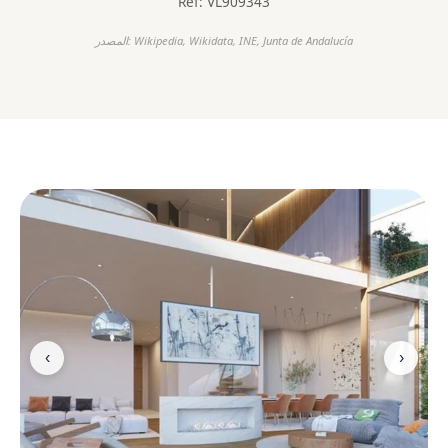
Ref: VL909343
المصدر: Wikipedia, Wikidata, INE, Junta de Andalucía
‹
›