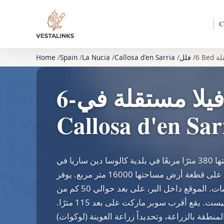
C
فلل
Callosa d'en Sarria
La Nucia
Spain
Home
6-غرفة نوم فيلا مستقلة في
Callosa d'en Sar
تقع هذه الفيلا التي تبلغ مساحتها 380 مترًا مربعًا في بلدية كالوسا دين ساريا في
مقاطعة أليكانتي. تقع العقارات على قطعة أرض مساحتها 16000 متر مربع. يوفر
المشروع 6 غرف نوم و4 حمامات. الموقع داخل البر، على بعد حوالي 50 كم من
مدينة أليكانتي، في وادي نهر غواداليست. يقع أقرب سوبر ماركت على بعد 115 مترًا.