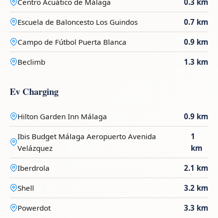
Centro Acuático de Málaga
0.3 km
Escuela de Baloncesto Los Guindos
0.7 km
Campo de Fútbol Puerta Blanca
0.9 km
Beclimb
1.3 km
Ev Charging
Hilton Garden Inn Málaga
0.9 km
Ibis Budget Málaga Aeropuerto Avenida
1
Velázquez
km
Iberdrola
2.1 km
Shell
3.2 km
Powerdot
3.3 km