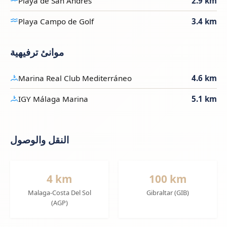
Playa de San Andrés
2.9 km
Playa Campo de Golf
3.4 km
موانئ ترفيهية
Marina Real Club Mediterráneo
4.6 km
IGY Málaga Marina
5.1 km
النقل والوصول
4 km
100 km
Malaga-Costa Del Sol
Gibraltar (GIB)
(AGP)