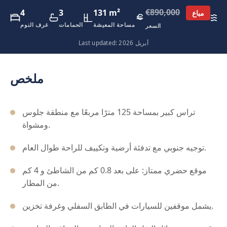
€890,000
4
3
131 m²
0
مباع
ئ
مساحة المعيشة
الحمامات
غرف النوم
السعر
Last updated: أبريل 2026
ملخص
تراس كبير بمساحة 125 مترًا مربعًا مع منطقة جلوس
ومشواة.
توجيه جنوبي مع تدفئة أرضية وتكييف للراحة طوال العام.
موقع حضري ممتاز: على بعد 0.8 كم من الشاطئ و 4 كم
من المطار.
يشمل موقفين للسيارات في الطابق السفلي وغرفة تخزين.