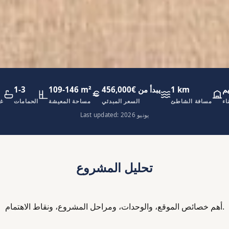
م
1 km
يبدأ من €456,000
109-146 m²
1-3
اء
مسافة الشاطئ
السعر المبدئي
مساحة المعيشة
الحمامات
غر
Last updated: يونيو 2026
تحليل المشروع
أهم خصائص الموقع، والوحدات، ومراحل المشروع، ونقاط الاهتمام.