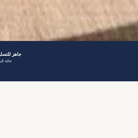
جاهز للتسلي
حالة البن