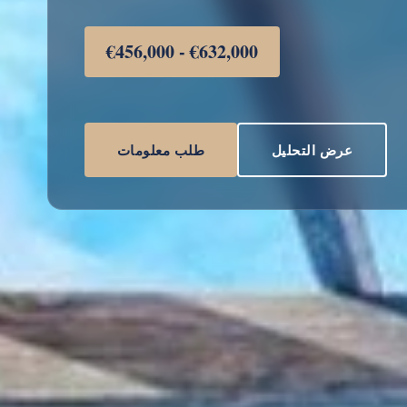
€456,000 - €632,000
عرض التحليل
طلب معلومات