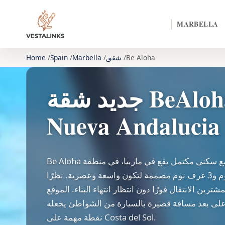
MARBELLA
Be Aloha
شقق
Marbella
Spain
Home
جديد شقة BeAloha للبيع في
Nueva Andalucia
Be Aloha هو مجمع سكني مكتمل يقع في ماربيا، في منطقة Nueva Andalucía.
يوفر المشقق شققًا بغرفتي نوم و3 غرف نوم مصممة لتكون واسعة وعصرية. نظرًا
شترين الانتقال فورًا دون انتظار انتهاء البناء. الموقع
لى بعد مسافة قصيرة بالسيارة من الشواطئ يجعله
نقطة مهمة على Costa del Sol.