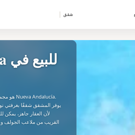
شقق
لأن العقار جاهز، يمكن للم
القريب من ملاعب الجولف وع