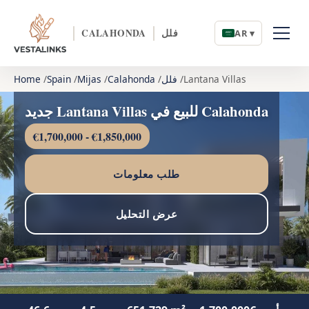
فلل
CALAHONDA
AR ▾
Lantana Villas
فلل
Calahonda
Mijas
Spain
Home
جديد Lantana Villas للبيع في Calahonda
€1,700,000 - €1,850,000
طلب معلومات
عرض التحليل