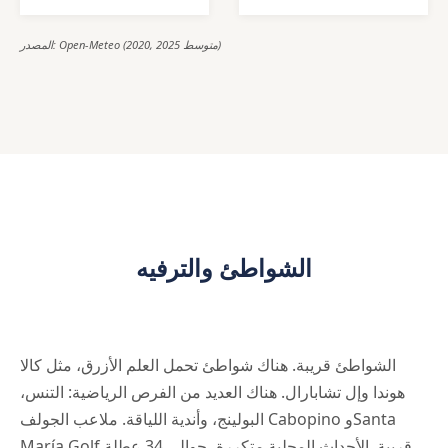
المصدر: Open-Meteo (2020, 2025 متوسط)
الشواطئ والترفيه
الشواطئ قريبة. هناك شواطئ تحمل العلم الأزرق، مثل كالا
هوندا وإل تشابارال. هناك العديد من الفرص الرياضية: التنس،
البولينج، وأندية اللياقة. ملاعب الجولف Cabopino وSanta
María Golf قريبة. الأحداث المحلية متكررة، حوالي 34 عطلة