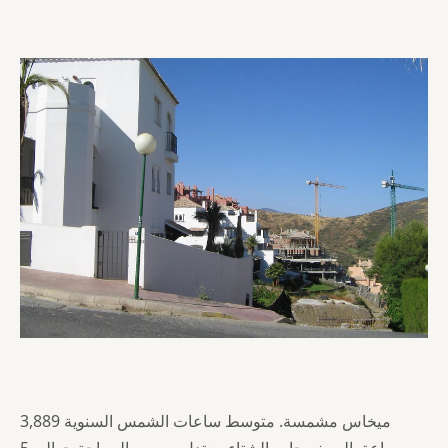
ميخاس مشمسة. متوسط ساعات الشمس السنوية 3,889
ساعة. الصيف حار والشتاء معتدل. موسم السباحة حوالي 5