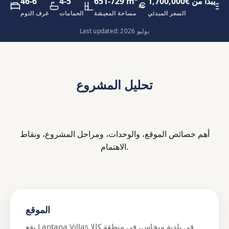
يبدأ من €1,700,000
651-729 m²
4-5
46-6
ئ
السعر المبدئي
مساحة المعيشة
الحمامات
غرف النوم
Last updated: يوليو 2026
تحليل المشروع
أهم خصائص الموقع، والوحدات، ومراحل المشروع، ونقاط
الاهتمام.
الموقع
يقع Lantana Villas في بلدية ميخاس، في منطقة كالا