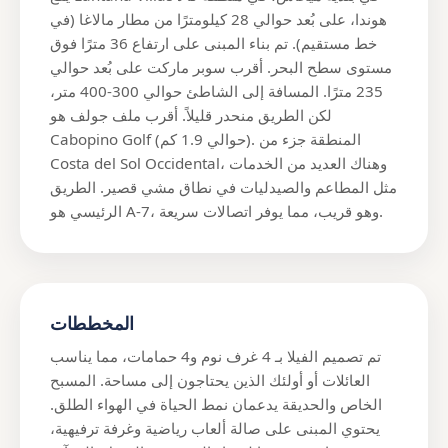
هوندا، على بُعد حوالي 28 كيلومترًا من مطار مالاغا (في
خط مستقيم). تم بناء المبنى على ارتفاع 36 مترًا فوق
مستوى سطح البحر. أقرب سوبر ماركت على بُعد حوالي
235 مترًا. المسافة إلى الشاطئ حوالي 300-400 متر،
لكن الطريق منحدر قليلاً. أقرب ملف جولف هو
Cabopino Golf (حوالي 1.9 كم). المنطقة جزء من
Costa del Sol Occidental، وهناك العديد من الخدمات
مثل المطاعم والصيدليات في نطاق مشي قصير. الطريق
الرئيسي هو A-7، وهو قريب، مما يوفر اتصالات سريعة.
المخططات
تم تصميم الفيلا بـ 4 غرف نوم و4 حمامات، مما يناسب
العائلات أو أولئك الذين يحتاجون إلى مساحة. المسبح
الخاص والحديقة يدعمان نمط الحياة في الهواء الطلق.
يحتوي المبنى على صالة ألعاب رياضية وغرفة ترفيهية،