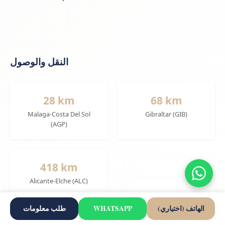
النقل والوصول
28 km
68 km
Malaga-Costa Del Sol
Gibraltar (GIB)
(AGP)
418 km
Alicante-Elche (ALC)
الهاتف (اختياري)
WHATSAPP
طلب معلومات