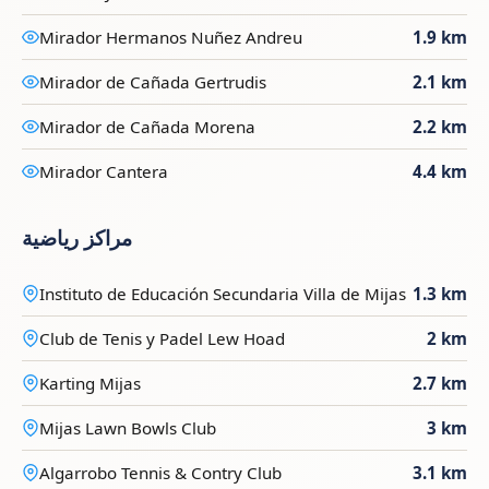
Mirador Hermanos Nuñez Andreu
1.9 km
Mirador de Cañada Gertrudis
2.1 km
Mirador de Cañada Morena
2.2 km
Mirador Cantera
4.4 km
مراكز رياضية
Instituto de Educación Secundaria Villa de Mijas
1.3 km
Club de Tenis y Padel Lew Hoad
2 km
Karting Mijas
2.7 km
Mijas Lawn Bowls Club
3 km
Algarrobo Tennis & Contry Club
3.1 km