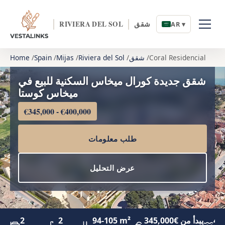
شقق
RIVIERA DEL SOL
AR ▾
Coral Residencial
شقق
Riviera del Sol
Mijas
Spain
Home
شقق جديدة كورال ميخاس السكنية للبيع في
ميخاس كوستا
€345,000 - €400,000
طلب معلومات
عرض التحليل
4.
يبدأ من €345,000
94-105 m²
2
2