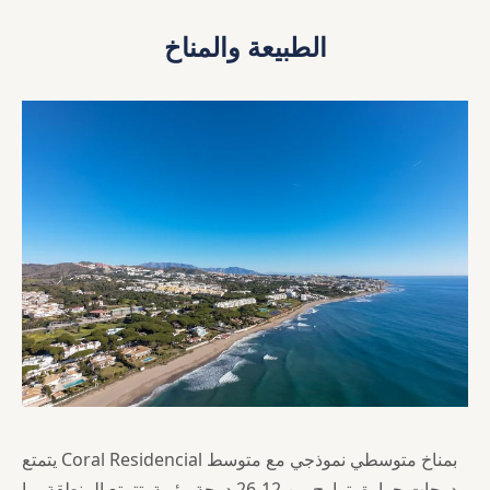
الطبيعة والمناخ
يتمتع Coral Residencial بمناخ متوسطي نموذجي مع متوسط
درجات حرارة يتراوح بين 12-26 درجة مئوية. تتمتع المنطقة بما