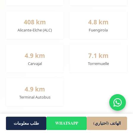
408 km
4.8 km
Alicante-Elche (ALC)
Fuengirola
4.9 km
7.1 km
Carvajal
Torremuelle
4.9 km
Terminal Autobus
الهاتف (اختياري)
WHATSAPP
طلب معلومات
ملخص