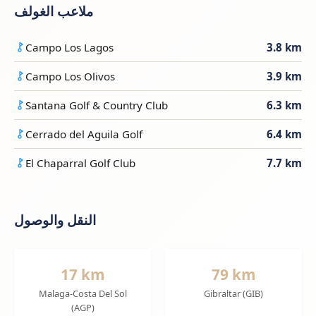
ملاعب الغولف
Campo Los Lagos
3.8 km
Campo Los Olivos
3.9 km
Santana Golf & Country Club
6.3 km
Cerrado del Aguila Golf
6.4 km
El Chaparral Golf Club
7.7 km
النقل والوصول
17 km
79 km
Malaga-Costa Del Sol
Gibraltar (GIB)
(AGP)