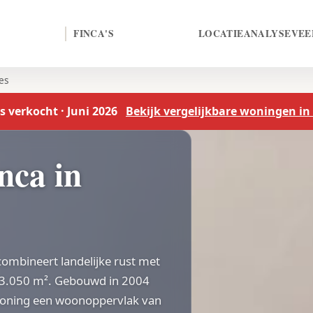
FINCA'S
LOCATIE
ANALYSE
VEE
es
 verkocht · Juni 2026
Bekijk vergelijkbare woningen in
nca in
 combineert landelijke rust met
3.050 m². Gebouwd in 2004
 woning een woonoppervlak van