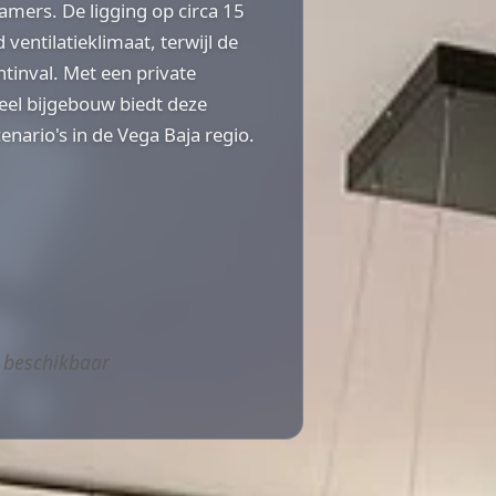
mers. De ligging op circa 15
entilatieklimaat, terwijl de
chtinval. Met een private
el bijgebouw biedt deze
nario's in de Vega Baja regio.
 beschikbaar