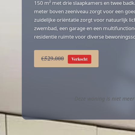
150 m² met drie slaapkamers en twee badka
meter boven zeeniveau zorgt voor een goed v
zuidelijke oriëntatie zorgt voor natuurlijk li
zwembad, een garage en een multifunctione
residentie ruimte voor diverse bewoningssce
€529.000
Verkocht
Deze woning is niet meer