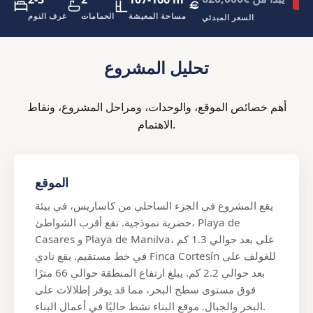
مساحة المعيشة
الحمامات
غرف النوم
السعر المبدئي
تحليل المشروع
أهم خصائص الموقع، والوحدات، ومراحل المشروع، ونقاط
الاهتمام.
الموقع
يقع المشروع في الجزء الساحلي من كاساريس، في بيئة
حضرية نموذجية. تقع أقرب الشواطئ، Playa de
Casares و Playa de Manilva، على بعد حوالي 1.3 كم
في خط مستقيم. يقع نادي Finca Cortesín للغولف على
بعد حوالي 2.2 كم. يبلغ ارتفاع المنطقة حوالي 66 مترًا
فوق مستوى سطح البحر، مما قد يوفر إطلالات على
البحر والجبال. موقع البناء نشط حاليًا في أعمال البناء.