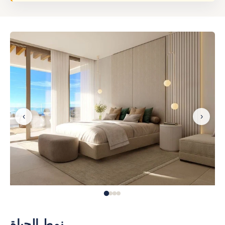
‹
›
نمط الحياة