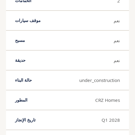
2
الحمامات
نعم
موقف سيارات
نعم
مسبح
نعم
حديقة
under_construction
حالة البناء
CRZ Homes
المطور
Q1 2028
تاريخ الإنجاز