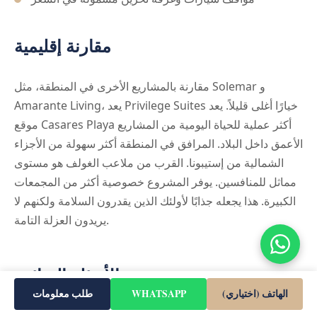
مقارنة إقليمية
مقارنة بالمشاريع الأخرى في المنطقة، مثل Solemar و
Amarante Living، يعد Privilege Suites خيارًا أغلى قليلاً. يعد
موقع Casares Playa أكثر عملية للحياة اليومية من المشاريع
الأعمق داخل البلاد. المرافق في المنطقة أكثر سهولة من الأجزاء
الشمالية من إستيبونا. القرب من ملاعب الغولف هو مستوى
مماثل للمنافسين. يوفر المشروع خصوصية أكثر من المجمعات
الكبيرة. هذا يجعله جذابًا لأولئك الذين يقدرون السلامة ولكنهم لا
يريدون العزلة التامة.
الأسئلة الشائعة
الهاتف (اختياري)
WHATSAPP
طلب معلومات
كم قرب الطريق السريع من المشروع وكم الضوضاء الناتجة