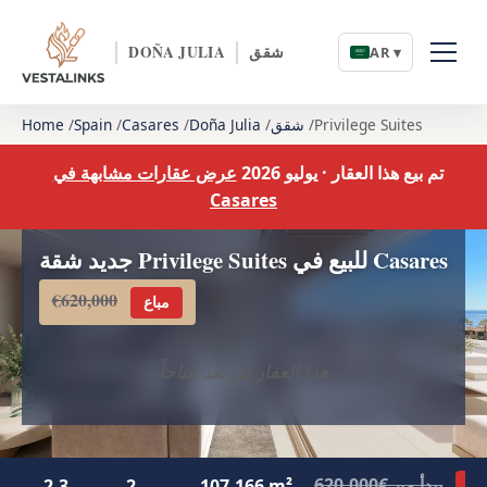
شقق
DOÑA JULIA
AR ▾
Privilege Suites
شقق
Doña Julia
Casares
Spain
Home
تم بيع هذا العقار · يوليو 2026
عرض عقارات مشابهة في
Casares
جديد شقة Privilege Suites للبيع في Casares
€620,000
مباع
هذا العقار لم يعد متاحاً
يبدأ من €620,000
2-3
2
107-166 m²
اع