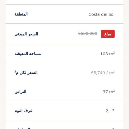
Costa del Sol
المنطقة
€620,000
مباع
السعر المبدئي
108 m²
مساحة المعيشة
€5,740 / m²
السعر لكل م²
37 m²
التراس
2 - 3
غرف النوم