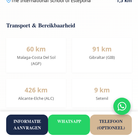
The International School of Estepona
1,5 km
Transport & Bereikbaarheid
60 km
91 km
Malaga-Costa Del Sol
Gibraltar (GIB)
(AGP)
426 km
9 km
Alicante-Elche (ALC)
Setenil
INFORMATIE
WHATSAPP
TELEFOON
9,4 km
AANVRAGEN
(OPTIONEEL)
Almargen - Cañete La