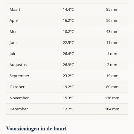
Maart
14.4°C
85 mm
April
16.2°C
56 mm
Mei
18.2°C
43 mm
Juni
22.5°C
11 mm
Juli
26.4°C
1 mm
Augustus
26.9°C
2 mm
September
23.2°C
19 mm
Oktober
19.2°C
80 mm
November
15.3°C
116 mm
December
12.7°C
104 mm
Voorzieningen in de buurt