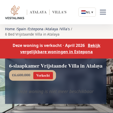
ATALAYA
VILLA'S
NL ▾
Home
Spain
Estepona
Atalaya
Villa's
6 Bed Vrijstaande Villa in Atalaya
Deze woning is verkocht · April 2026
Bekijk
vergelijkbare woningen in Estepona
6-slaapkamer Vrijstaande Villa in Atalaya
€6.600.000
Verkocht
Deze woning is niet meer beschikbaar