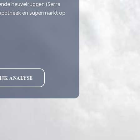
gende heuvelruggen (Serra
en apotheek en supermarkt op
IJK ANALYSE