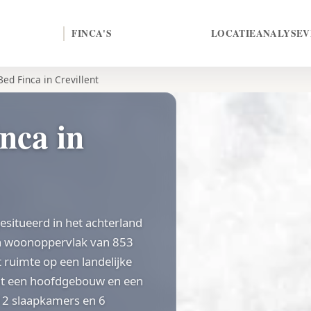
FINCA'S
LOCATIE
ANALYSE
V
Bed Finca in Crevillent
nca in
gesitueerd in het achterland
een woonoppervlak van 853
 ruimte op een landelijke
uit een hoofdgebouw en een
12 slaapkamers en 6