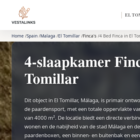
EL TO
Home
Spain
Malaga
El Tomillar
Finca's
4 Bed Finca in El To
4-slaapkamer Finc
Tomillar
Dit object in El Tomillar, Málaga, is primair ontwo
de paardensport, met een totale oppervlakte va
van 4000 m². De locatie biedt een directe verbin
wonen en de nabijheid van de stad Málaga en de
paardenboxen, een binnen- en buitenbak en een