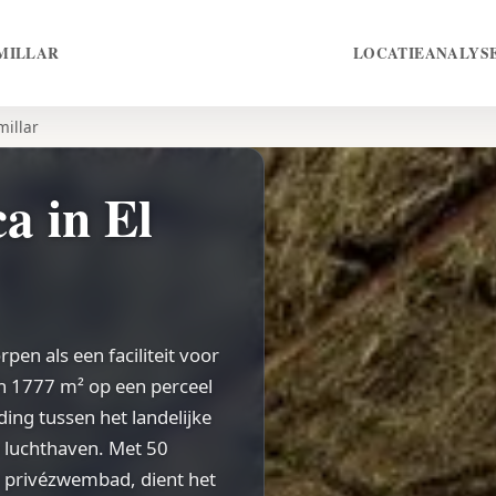
MILLAR
LOCATIE
ANALYS
millar
a in El
rpen als een faciliteit voor
n 1777 m² op een perceel
ding tussen het landelijke
 luchthaven. Met 50
 privézwembad, dient het