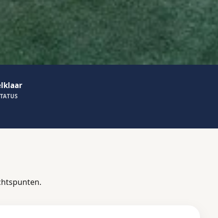
lklaar
TATUS
chtspunten.