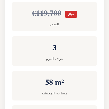
€119,700
مباع
السعر
3
غرف النوم
58 m²
مساحة المعيشة