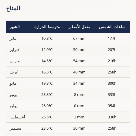
المناخ
ساعات الشمس
معدل الأمطار
متوسط الحرارة
الشهر
177h
67 mm
10.8°C
يناير
207h
50 mm
12.0°C
فبراير
216h
54 mm
14.5°C
مارس
258h
48 mm
16.5°C
أبريل
300h
34 mm
19.8°C
مايو
333h
8 mm
23.3°C
يونيو
354h
0 mm
26.0°C
يوليو
330h
2 mm
26.5°C
أغسطس
258h
30 mm
23.5°C
سبتمبر