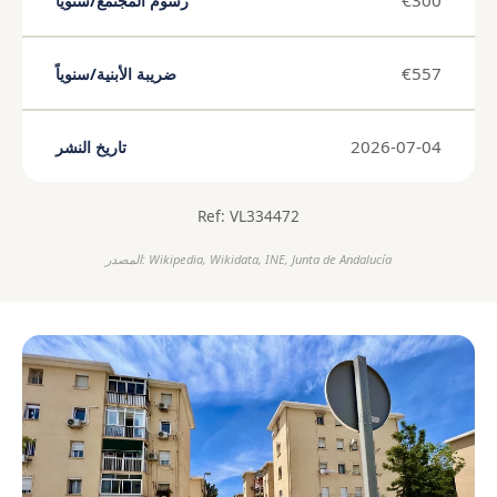
€300
رسوم المجتمع/سنوياً
€557
ضريبة الأبنية/سنوياً
2026-07-04
تاريخ النشر
Ref: VL334472
المصدر: Wikipedia, Wikidata, INE, Junta de Andalucía