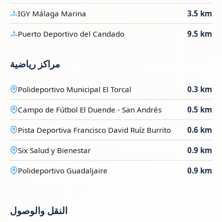
IGY Málaga Marina
3.5 km
Puerto Deportivo del Candado
9.5 km
مراكز رياضية
Polideportivo Municipal El Torcal
0.3 km
Campo de Fútbol El Duende - San Andrés
0.5 km
Pista Deportiva Francisco David Ruíz Burrito
0.6 km
Six Salud y Bienestar
0.9 km
Polideportivo Guadaljaire
0.9 km
النقل والوصول