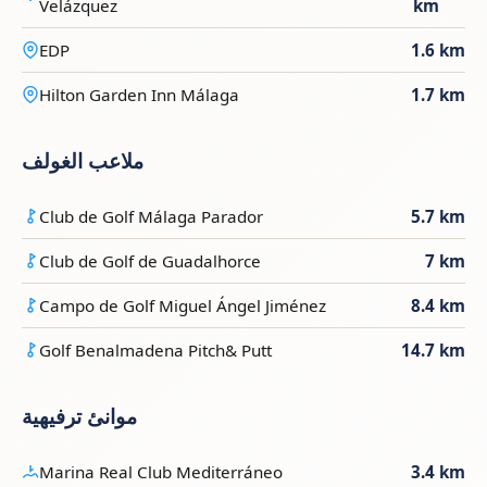
Velázquez
km
EDP
1.6 km
Hilton Garden Inn Málaga
1.7 km
ملاعب الغولف
Club de Golf Málaga Parador
5.7 km
Club de Golf de Guadalhorce
7 km
Campo de Golf Miguel Ángel Jiménez
8.4 km
Golf Benalmadena Pitch& Putt
14.7 km
موانئ ترفيهية
Marina Real Club Mediterráneo
3.4 km