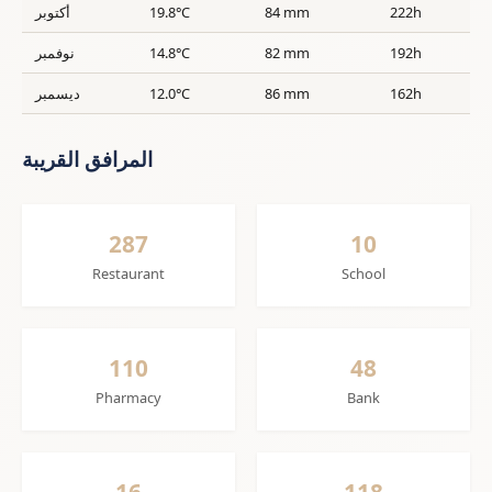
222h
84 mm
19.8°C
أكتوبر
192h
82 mm
14.8°C
نوفمبر
162h
86 mm
12.0°C
ديسمبر
المرافق القريبة
287
10
Restaurant
School
110
48
Pharmacy
Bank