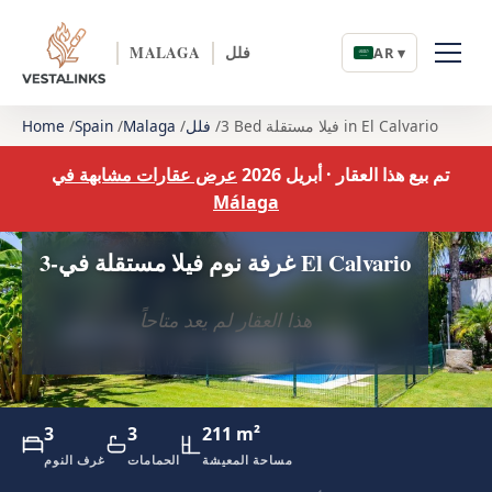
فلل
MALAGA
AR ▾
3 Bed فيلا مستقلة in El Calvario
فلل
Malaga
Spain
Home
تم بيع هذا العقار · أبريل 2026
عرض عقارات مشابهة في
Málaga
3-غرفة نوم فيلا مستقلة في El Calvario
هذا العقار لم يعد متاحاً
3
3
211 m²
مساحة المعيشة
الحمامات
غرف النوم