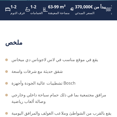
3.
يبدأ من €370,000
63-99 m²
1-2
1-2
اطئ
السعر المبدئي
مساحة المعيشة
الحمامات
غرف النوم
ملخص
يقع في موقع مناسب في لاس لاجوناس دي ميخاس
شقق حديثة مع شرفات واسعة
تشطيبات عالية الجودة وأجهزة Bosch
مرافق مجتمعية بما في ذلك حمام سباحة داخلي وخارجي
وصالة ألعاب رياضية
يقع بالقرب من الشواطئ وملاعب الغولف والمرافق اليومية