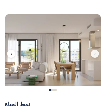
‹
›
نمط الحياة