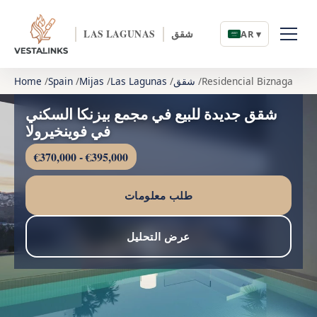
شقق
LAS LAGUNAS
AR ▾
Residencial Biznaga
شقق
Las Lagunas
Mijas
Spain
Home
شقق جديدة للبيع في مجمع بيزنكا السكني
في فوينخيرولا
€370,000 - €395,000
طلب معلومات
عرض التحليل