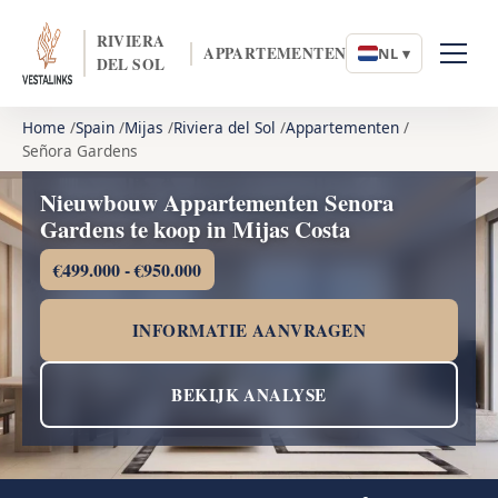
RIVIERA
APPARTEMENTEN
NL ▾
DEL SOL
Home
Spain
Mijas
Riviera del Sol
Appartementen
Señora Gardens
Nieuwbouw Appartementen Senora
Gardens te koop in Mijas Costa
€499.000 - €950.000
INFORMATIE AANVRAGEN
BEKIJK ANALYSE