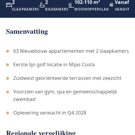
2
2
102-110 m²
Vanaf €
SLAAPKAMERS
BADKAMERS
WOONOPPERVLAK
VANAFPRI
Samenvatting
63 Nieuwbouw appartementen met 2 slaapkamers
Eerste lijn golf locatie in Mijas Costa
Zuidwest georiënteerde terrassen met zeezicht
Voorzien van gym, spa en gemeenschappelijk
zwembad
Oplevering verwacht in Q4 2028
Regionale vergelijking