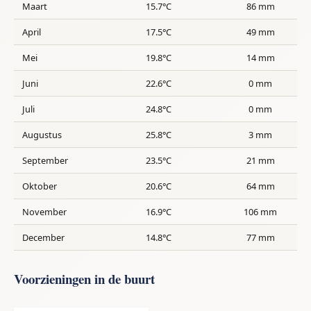
Maart
15.7°C
86 mm
April
17.5°C
49 mm
Mei
19.8°C
14 mm
Juni
22.6°C
0 mm
Juli
24.8°C
0 mm
Augustus
25.8°C
3 mm
September
23.5°C
21 mm
Oktober
20.6°C
64 mm
November
16.9°C
106 mm
December
14.8°C
77 mm
Voorzieningen in de buurt