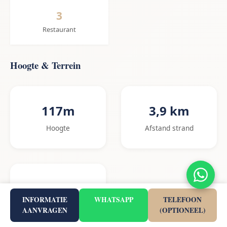
3
Restaurant
Hoogte & Terrein
117m
3,9 km
Hoogte
Afstand strand
2.9%
INFORMATIE
WHATSAPP
TELEFOON
Helling naar strand
AANVRAGEN
(OPTIONEEL)