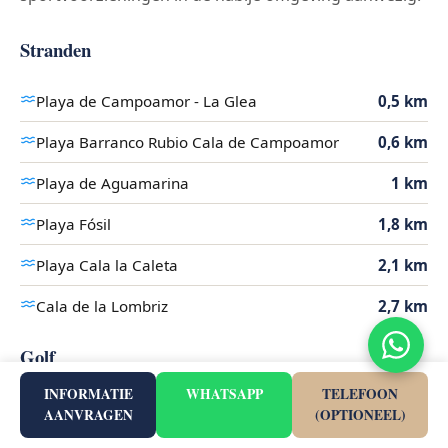
Stranden
Playa de Campoamor - La Glea
0,5 km
Playa Barranco Rubio Cala de Campoamor
0,6 km
Playa de Aguamarina
1 km
Playa Fósil
1,8 km
Playa Cala la Caleta
2,1 km
Cala de la Lombriz
2,7 km
Golf
INFORMATIE
WHATSAPP
TELEFOON
Club de Golf Las Ramblas de Orihuela
3 km
AANVRAGEN
(OPTIONEEL)