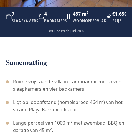
7
4
487 m²
€1.650.0
SLAAPKAMERS
BADKAMERS
WOONOPPERVLAK
PRIJS
Last updated: Juni 2026
Samenvatting
Ruime vrijstaande villa in Campoamor met zeven
slaapkamers en vier badkamers.
Ligt op loopafstand (hemelsbreed 464 m) van het
strand Playa Barranco Rubio.
Lange perceel van 1000 m² met zwembad, BBQ en
garage van 45 m².