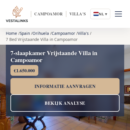
CAMPOAMOR
VILLA'S
NL ▾
Home
Spain
Orihuela
Campoamor
Villa's
7 Bed Vrijstaande Villa in Campoamor
7-slaapkamer Vrijstaande Villa in
Campoamor
€1.650.000
INFORMATIE AANVRAGEN
BEKIJK ANALYSE