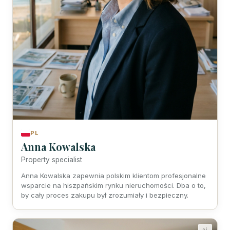
PL
Anna Kowalska
Property specialist
Anna Kowalska zapewnia polskim klientom profesjonalne
wsparcie na hiszpańskim rynku nieruchomości. Dba o to,
by cały proces zakupu był zrozumiały i bezpieczny.
ai