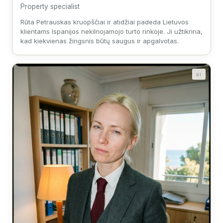
Property specialist
Rūta Petrauskas kruopščiai ir atidžiai padeda Lietuvos
klientams Ispanijos nekilnojamojo turto rinkoje. Ji užtikrina,
kad kiekvienas žingsnis būtų saugus ir apgalvotas.
ai