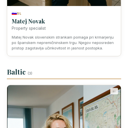
SL
Matej Novak
Property specialist
Matej Novak slovenskim strankam pomaga pri krmarjenju
po španskem nepremičninskem trgu. Njegov neposreden
pristop zagotavlja učinkovitost in jasnost postopka.
Baltic
(3)
ai