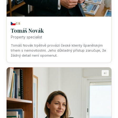
CS
Tomáš Novák
Property specialist
Tomáš Novák trpělivě provází české klienty španělským
trhem s nemovitostmi. Jeho důkladný přístup zaručuje, že
žádný detail není opomenut.
ai