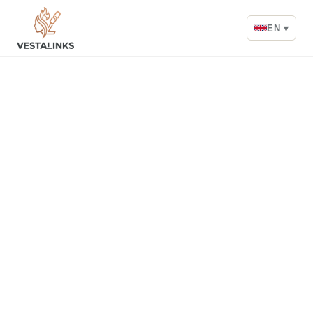
EN ▾
VestaLinks
/
Team
MULTILINGUAL PROPERTY SPECIALISTS
Our team across 34
languages
Whichever language feels natural to you,
VestaLinks has a local specialist ready to help
with property across Spain — from first question
to closing day.