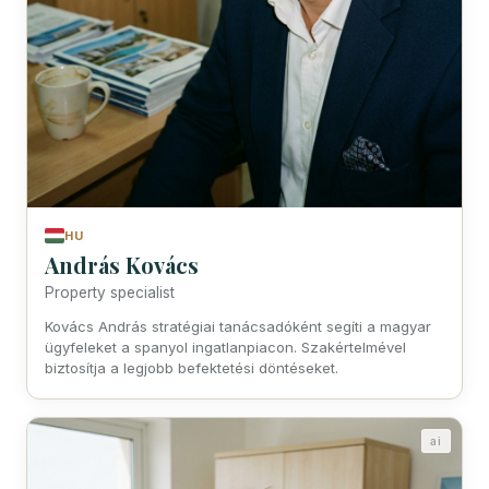
HU
András Kovács
Property specialist
Kovács András stratégiai tanácsadóként segíti a magyar
ügyfeleket a spanyol ingatlanpiacon. Szakértelmével
biztosítja a legjobb befektetési döntéseket.
ai