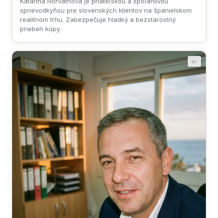
Katarína Horváthová je priateľskou a spoľahlivou
sprievodkyňou pre slovenských klientov na španielskom
realitnom trhu. Zabezpečuje hladký a bezstarostný
priebeh kúpy.
ai