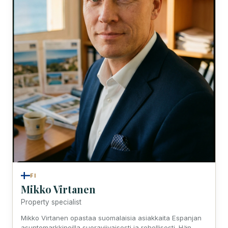
FI
Mikko Virtanen
Property specialist
Mikko Virtanen opastaa suomalaisia asiakkaita Espanjan
asuntomarkkinoilla suoraviivaisesti ja rehellisesti. Hän