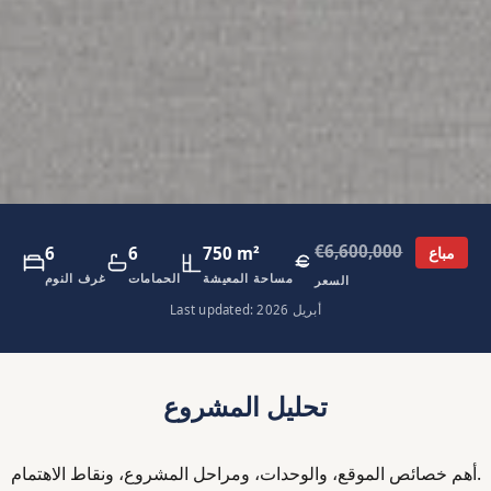
€6,600,000
6
6
750 m²
مباع
مساحة المعيشة
الحمامات
غرف النوم
السعر
Last updated: أبريل 2026
تحليل المشروع
أهم خصائص الموقع، والوحدات، ومراحل المشروع، ونقاط الاهتمام.