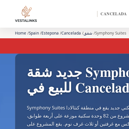
CANCELADA
Symphony Suites
شقق
Cancelada
Estepona
Spain
Home
جديد شقة Symphony Suites
يع في Cancelada
Symphony Suites هو مشروع سكني جديد يقع في منطقة كنثالادا (Cancelada) بين
إستيبونا وماربيا. يتكون المشروع من 82 وحدة سكنية موزعة على أربعة طوابق،
س مع غرفتين أو ثلاث غرف نوم. يقع المشروع على