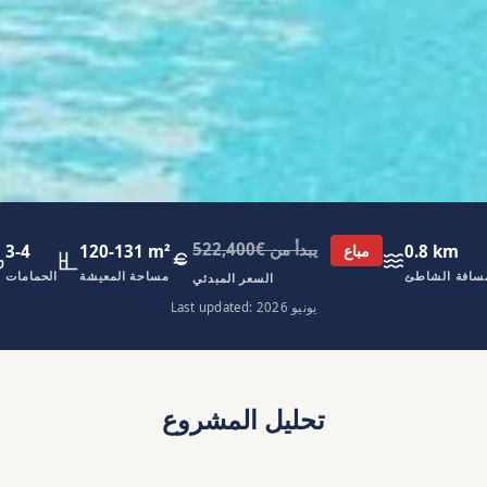
يبدأ من €522,400
3-4
120-131 m²
0.8 km
مباع
سافة الشاطئ
مساحة المعيشة
الحمامات
السعر المبدئي
Last updated: يونيو 2026
تحليل المشروع