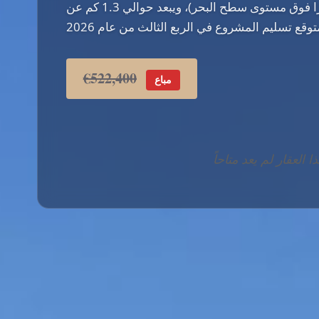
منحدر (على ارتفاع 111 مترًا فوق مستوى سطح البحر)، ويبعد حوالي 1.3 كم عن
€522,400
مباع
ا العقار لم يعد متاحاً