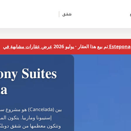
شقق
عرض عقارات مشابهة في Estepona
تم بيع هذا العقار · يوليو 2026
للب
وتتكون معظمها من شقق دوبلك