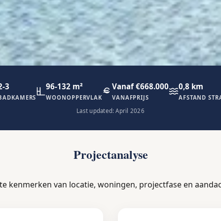
2-3
96-132 m²
Vanaf €668.000
0,8 km
BADKAMERS
WOONOPPERVLAK
VANAFPRIJS
AFSTAND ST
Last updated: April 2026
Projectanalyse
ste kenmerken van locatie, woningen, projectfase en aanda