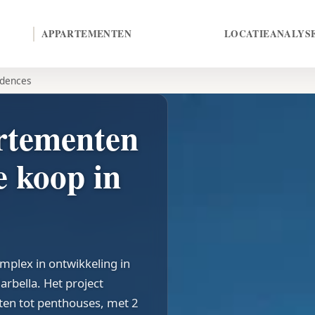
APPARTEMENTEN
LOCATIE
ANALYS
idences
tementen
e koop in
plex in ontwikkeling in
arbella. Het project
en tot penthouses, met 2