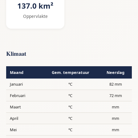
137.0 km²
Oppervlakte
Klimaat
Maand
Gem. temperatuur
Neerslag
Januari
°C
82 mm
Februari
°C
72 mm
Maart
°C
mm
April
°C
mm
Mei
°C
mm