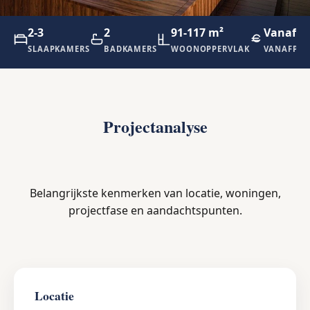
2-3
2
91-117 m²
Vanaf €
SLAAPKAMERS
BADKAMERS
WOONOPPERVLAK
VANAFPRI
Projectanalyse
Belangrijkste kenmerken van locatie, woningen,
projectfase en aandachtspunten.
Locatie