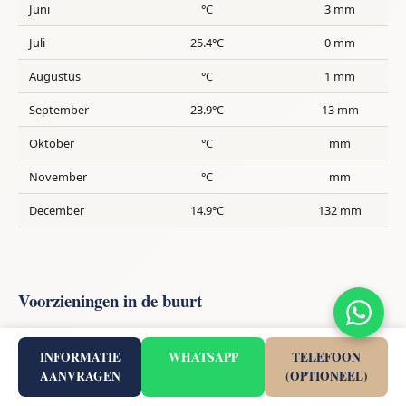
Juni
°C
3 mm
Juli
25.4°C
0 mm
Augustus
°C
1 mm
September
23.9°C
13 mm
Oktober
°C
mm
November
°C
mm
December
14.9°C
132 mm
Voorzieningen in de buurt
INFORMATIE
WHATSAPP
TELEFOON
50
6
AANVRAGEN
(OPTIONEEL)
Restaurant
School