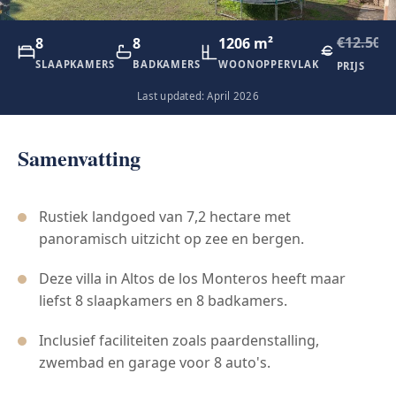
€12.500.
8
8
1206 m²
SLAAPKAMERS
BADKAMERS
WOONOPPERVLAK
PRIJS
Last updated: April 2026
Samenvatting
Rustiek landgoed van 7,2 hectare met
panoramisch uitzicht op zee en bergen.
Deze villa in Altos de los Monteros heeft maar
liefst 8 slaapkamers en 8 badkamers.
Inclusief faciliteiten zoals paardenstalling,
zwembad en garage voor 8 auto's.