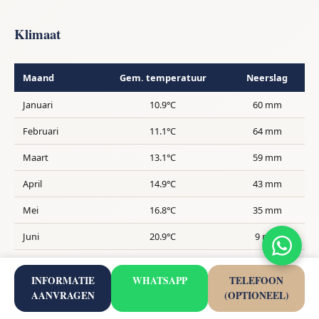
Klimaat
Maand
Gem. temperatuur
Neerslag
Januari
10.9°C
60 mm
Februari
11.1°C
64 mm
Maart
13.1°C
59 mm
April
14.9°C
43 mm
Mei
16.8°C
35 mm
Juni
20.9°C
9 mm
Juli
24.8°C
1 mm
INFORMATIE
WHATSAPP
TELEFOON
Augustus
25.3°C
2 mm
AANVRAGEN
(OPTIONEEL)
September
21.7°C
15 mm