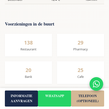
Voorzieningen in de buurt
138
29
Restaurant
Pharmacy
20
25
Bank
Cafe
INFORMATIE
WHATSAPP
TELEFOON
3
AANVRAGEN
(OPTIONEEL)
Dentist