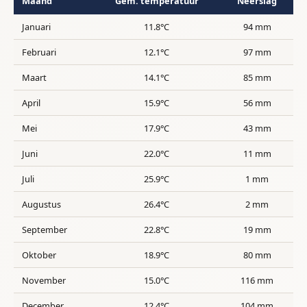
Maand
Gem. temperatuur
Neerslag
Januari
11.8°C
94 mm
Februari
12.1°C
97 mm
Maart
14.1°C
85 mm
April
15.9°C
56 mm
Mei
17.9°C
43 mm
Juni
22.0°C
11 mm
Juli
25.9°C
1 mm
Augustus
26.4°C
2 mm
September
22.8°C
19 mm
Oktober
18.9°C
80 mm
November
15.0°C
116 mm
December
12.4°C
104 mm