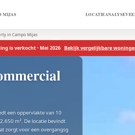
 MIJAS
LOCATIE
ANALYSE
VEE
rty in Campo Mijas
ng is verkocht · Mei 2026
Bekijk vergelijkbare woninge
ommercial
edt een oppervlakte van 10
.650 m². De locatie bevindt
wat zorgt voor een overgangsg