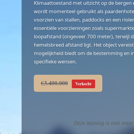
Klimaattoestand met uitzicht op de bergen e
wordt momenteel gebruikt als paardenhote
voorzien van stallen, paddocks en een riol
essentiële voorzieningen zoals supermarkt
loopafstand (ongeveer 700 meter), terwijl d
hemelsbreed afstand ligt. Het object vereist
mogelijkheid biedt om de bestemming en in
specifieke wensen.
€3.400.000
Verkocht
Deze woning is niet meer