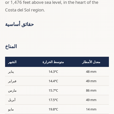
or 1,476 feet above sea level, in the heart of the
Costa del Sol region.
حقائق أساسية
المناخ
معدل الأمطار
متوسط الحرارة
الشهر
48 mm
14.3°C
يناير
49 mm
14.4°C
فبراير
86 mm
15.7°C
مارس
49 mm
17.5°C
أبريل
14 mm
19.8°C
مايو