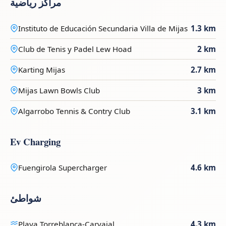
مراكز رياضية
Instituto de Educación Secundaria Villa de Mijas
1.3 km
Club de Tenis y Padel Lew Hoad
2 km
Karting Mijas
2.7 km
Mijas Lawn Bowls Club
3 km
Algarrobo Tennis & Contry Club
3.1 km
Ev Charging
Fuengirola Supercharger
4.6 km
شواطئ
Playa Torreblanca-Carvajal
4.3 km