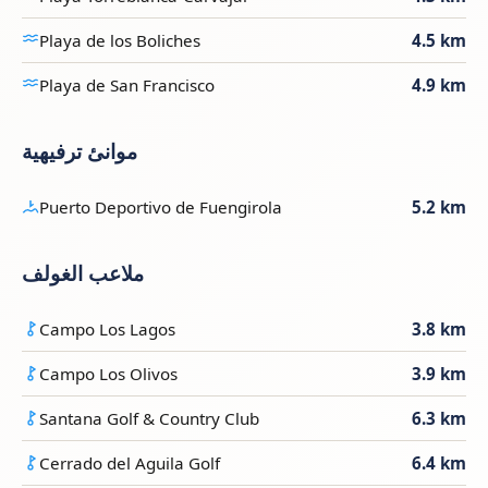
Playa de los Boliches
4.5 km
Playa de San Francisco
4.9 km
موانئ ترفيهية
Puerto Deportivo de Fuengirola
5.2 km
ملاعب الغولف
Campo Los Lagos
3.8 km
Campo Los Olivos
3.9 km
Santana Golf & Country Club
6.3 km
Cerrado del Aguila Golf
6.4 km