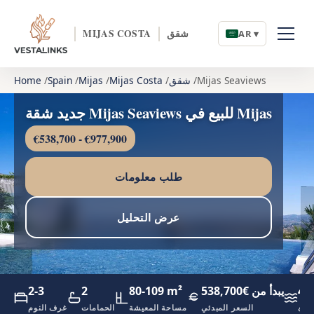
شقق
MIJAS COSTA
AR ▾
Mijas Seaviews
شقق
Mijas Costa
Mijas
Spain
Home
جديد شقة Mijas Seaviews للبيع في Mijas
€538,700 - €977,900
طلب معلومات
عرض التحليل
4.
يبدأ من €538,700
80-109 m²
2
2-3
اطئ
السعر المبدئي
مساحة المعيشة
الحمامات
غرف النوم