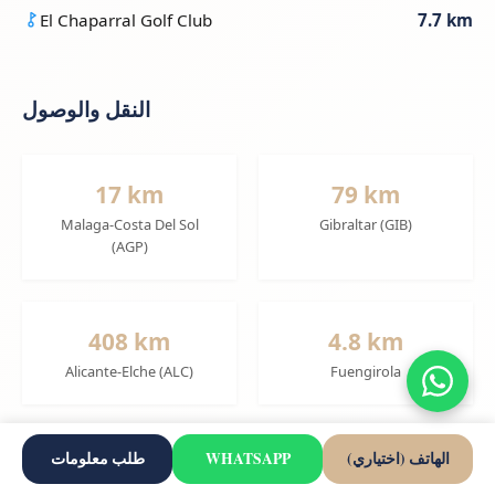
El Chaparral Golf Club
7.7 km
النقل والوصول
17 km
79 km
Malaga-Costa Del Sol
Gibraltar (GIB)
(AGP)
408 km
4.8 km
Alicante-Elche (ALC)
Fuengirola
الهاتف (اختياري)
WHATSAPP
طلب معلومات
4.9 km
7.1 km