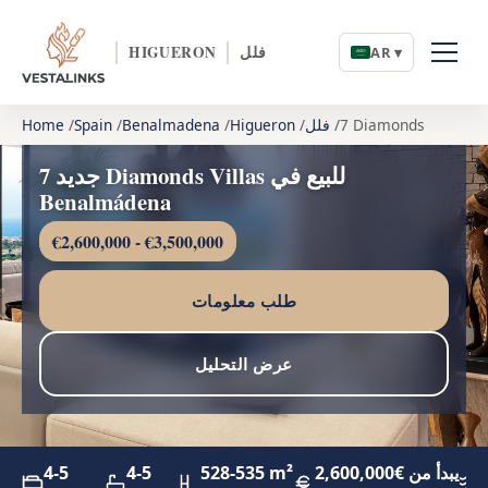
فلل
HIGUERON
AR ▾
7 Diamonds
فلل
Higueron
Benalmadena
Spain
Home
جديد 7 Diamonds Villas للبيع في
Benalmádena
€2,600,000 - €3,500,000
طلب معلومات
عرض التحليل
يبدأ من €2,600,000
528-535 m²
4-5
4-5