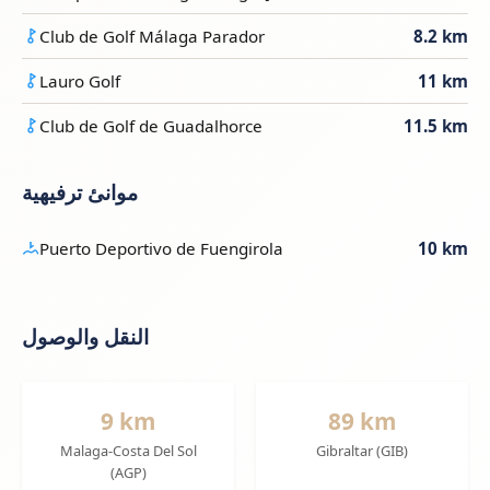
Club de Golf Málaga Parador
8.2 km
Lauro Golf
11 km
Club de Golf de Guadalhorce
11.5 km
موانئ ترفيهية
Puerto Deportivo de Fuengirola
10 km
النقل والوصول
9 km
89 km
Malaga-Costa Del Sol
Gibraltar (GIB)
(AGP)