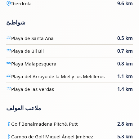
Iberdrola
9.6 km
شواطئ
Playa de Santa Ana
0.5 km
Playa de Bil Bil
0.7 km
Playa Malapesquera
0.8 km
Playa del Arroyo de la Miel y los Melilleros
1.1 km
Playa de las Verdas
1.4 km
ملاعب الغولف
Golf Benalmadena Pitch& Putt
2.8 km
Campo de Golf Miguel Ángel Jiménez
5.3 km