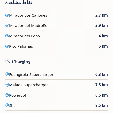
نقاط مشاهدة
Mirador Los Cañones
2.7 km
Mirador del Madroño
3.9 km
Mirador del Lobo
4 km
Pico Palomas
5 km
Ev Charging
Fuengirola Supercharger
6.3 km
Málaga Supercharger
7.8 km
Powerdot
8.5 km
Shell
8.5 km