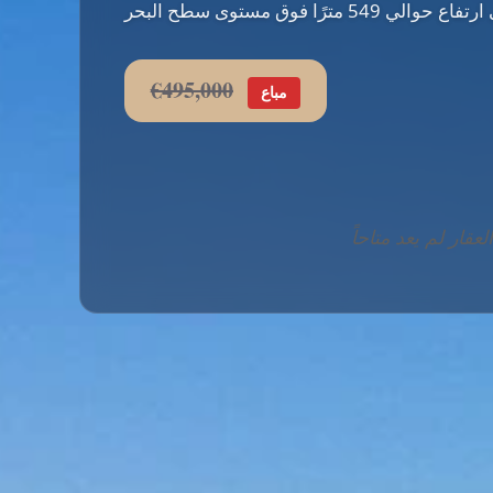
€495,000
مباع
لعقار لم يعد متاحاً