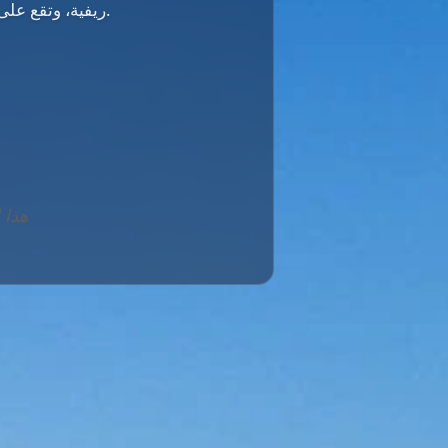
ريفية، وتقع على ارتفاع حوالي 549 مترًا فوق مستوى سطح البحر.
هذا ا