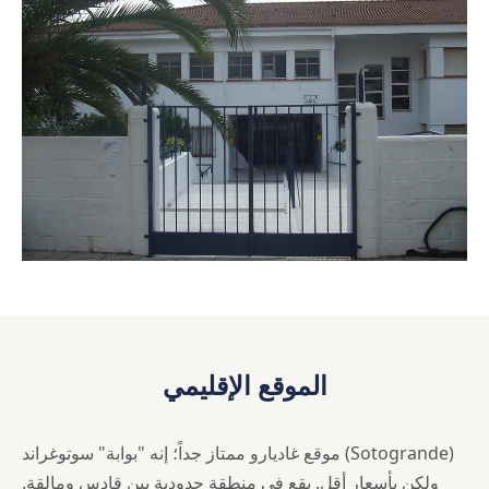
الموقع الإقليمي
موقع غاديارو ممتاز جداً؛ إنه "بوابة" سوتوغراند (Sotogrande)
ولكن بأسعار أقل. يقع في منطقة حدودية بين قادس ومالقة.