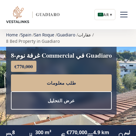
GUADIARO
AR ▾
عقارات
Guadiaro
San Roque
Spain
Home
8 Bed Property in Guadiaro
8-غرفة نوم Commercial في Guadiaro
€770,000
طلب معلومات
عرض التحليل
تسليم
4.9 km
€770,000
300 m²
8