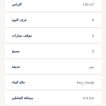
100 m²
التراس
8
غرف النوم
لا
موقف سيارات
لا
مسبح
نعم
حديقة
key_ready
حالة البناء
4.9 km
مسافة الشاطئ