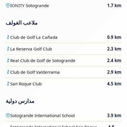
IONITY Sotogrande
1.7 km
ملاعب الغولف
Club de Golf La Cañada
0.9 km
La Reserva Golf Club
2.3 km
Real Club de Golf de Sotogrande
2.4 km
Club de Golf Valderrama
2.9 km
San Roque Club
4.5 km
مدارس دولية
Sotogrande International School
3.9 km
Sotogrande International School San Roque
4.8