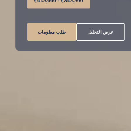
€423,000 - €843,500
عرض التحليل
طلب معلومات