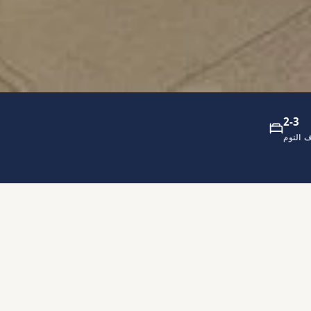
2-3
 النوم