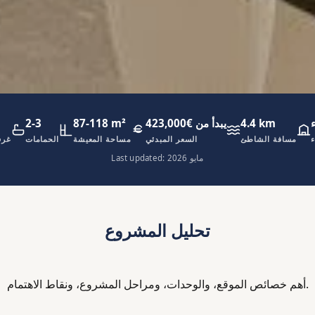
4.4 km
يبدأ من €423,000
87-118 m²
2-3
ء
مسافة الشاطئ
السعر المبدئي
مساحة المعيشة
الحمامات
غرف
Last updated: مايو 2026
تحليل المشروع
أهم خصائص الموقع، والوحدات، ومراحل المشروع، ونقاط الاهتمام.