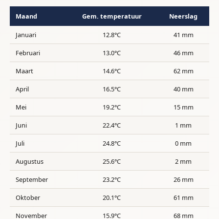
Maand
Gem. temperatuur
Neerslag
Januari
12.8°C
41 mm
Februari
13.0°C
46 mm
Maart
14.6°C
62 mm
April
16.5°C
40 mm
Mei
19.2°C
15 mm
Juni
22.4°C
1 mm
Juli
24.8°C
0 mm
Augustus
25.6°C
2 mm
September
23.2°C
26 mm
Oktober
20.1°C
61 mm
November
15.9°C
68 mm