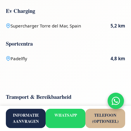
Ev Charging
Supercharger Torre del Mar, Spain
5,2 km
Sportcentra
Padelfly
4,8 km
Transport & Bereikbaarheid
INFORMATIE
WHATSAPP
TELEFOON
42 km
135 km
AANVRAGEN
(OPTIONEEL)
Malaga-Costa Del Sol
Gibraltar (GIB)