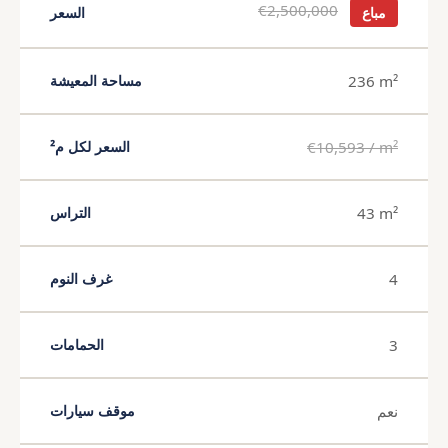
€2,500,000
مباع
السعر
236 m²
مساحة المعيشة
€10,593 / m²
السعر لكل م²
43 m²
التراس
4
غرف النوم
3
الحمامات
نعم
موقف سيارات