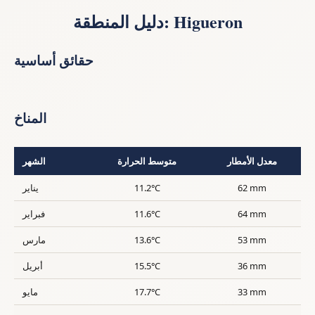
دليل المنطقة: Higueron
حقائق أساسية
المناخ
معدل الأمطار
متوسط الحرارة
الشهر
62 mm
11.2°C
يناير
64 mm
11.6°C
فبراير
53 mm
13.6°C
مارس
36 mm
15.5°C
أبريل
33 mm
17.7°C
مايو