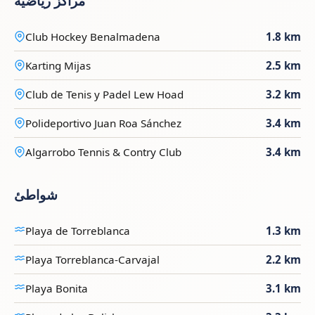
مراكز رياضية
Club Hockey Benalmadena
1.8 km
Karting Mijas
2.5 km
Club de Tenis y Padel Lew Hoad
3.2 km
Polideportivo Juan Roa Sánchez
3.4 km
Algarrobo Tennis & Contry Club
3.4 km
شواطئ
Playa de Torreblanca
1.3 km
Playa Torreblanca-Carvajal
2.2 km
Playa Bonita
3.1 km