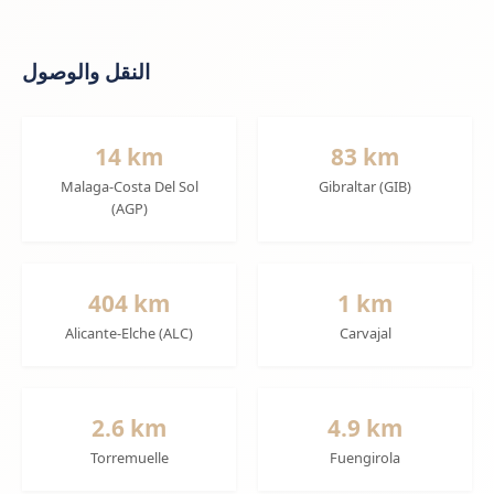
النقل والوصول
14 km
83 km
Malaga-Costa Del Sol
Gibraltar (GIB)
(AGP)
404 km
1 km
Alicante-Elche (ALC)
Carvajal
2.6 km
4.9 km
Torremuelle
Fuengirola