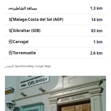
1.3 km
مسافة الشاطئ
Malaga-Costa del Sol (AGP)
14 km
Gibraltar (GIB)
83 km
Carvajal
1 km
Torremuelle
2.6 km
المصدر: OpenStreetMap, Google Maps