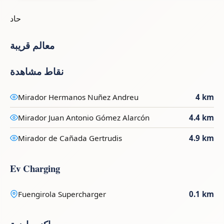
حاد
معالم قريبة
نقاط مشاهدة
Mirador Hermanos Nuñez Andreu
4 km
Mirador Juan Antonio Gómez Alarcón
4.4 km
Mirador de Cañada Gertrudis
4.9 km
Ev Charging
Fuengirola Supercharger
0.1 km