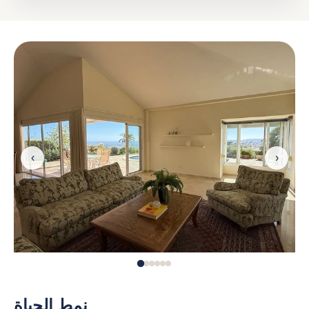
‹
›
نمط الحياة