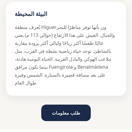
البيئة المحيطة
تُعرف منطقة Higuerون بأنها توفر مناظرًا للبحر
والجبال. العيش على هذا الارتفاع (حوالي 113 م) يعني
غالبًا طقسًا أكثر رياحًا وليالي أكثر برودة مقارنة
بالشاطئ. توجد حياة رياضية نشطة في القرب، مثل
ملاعب الهوكي والبادل القريبة. الحياة اليومية هادئة،
بينما تكون مرافق Fuengirola و Benalmádena
على بعد مسافة قصيرة بالسيارة. الشمس وفيرة
طوال العام.
طلب معلومات