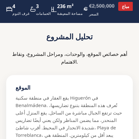
€2,500,000
4
3
236 m²
مباع
مساحة المعيشة
الحمامات
غرف النوم
السعر
تحليل المشروع
أهم خصائص الموقع، والوحدات، ومراحل المشروع، ونقاط
الاهتمام.
الموقع
يقع العقار في منطقة سكنية Higuerón في
Benalmádena. تُعرف هذه المنطقة بتنوع تضاريسها،
حيث ترتفع الجبال مباشرة من الساحل. يقع المنزل أعلى
المنحدر، مما يضمن المناظر ولكن يعني أيضًا تضاريس
شديدة الانحدار في المحيط. أقرب شاطئ، Playa de
Torreblanca، يبعد أقل من كيلومترين. المنطقة هي