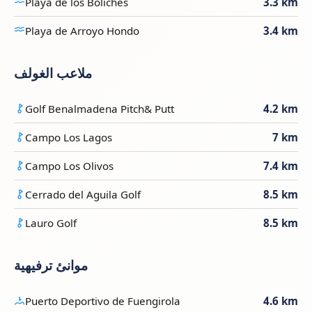
Playa de los Boliches
3.3 km
Playa de Arroyo Hondo
3.4 km
ملاعب الغولف
Golf Benalmadena Pitch& Putt
4.2 km
Campo Los Lagos
7 km
Campo Los Olivos
7.4 km
Cerrado del Aguila Golf
8.5 km
Lauro Golf
8.5 km
موانئ ترفيهية
Puerto Deportivo de Fuengirola
4.6 km