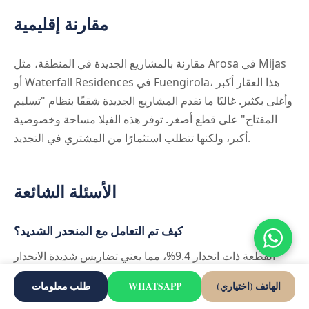
مقارنة إقليمية
مقارنة بالمشاريع الجديدة في المنطقة، مثل Arosa في Mijas
أو Waterfall Residences في Fuengirola، هذا العقار أكبر
وأغلى بكثير. غالبًا ما تقدم المشاريع الجديدة شققًا بنظام "تسليم
المفتاح" على قطع أصغر. توفر هذه الفيلا مساحة وخصوصية
أكبر، ولكنها تتطلب استثمارًا من المشتري في التجديد.
الأسئلة الشائعة
كيف تم التعامل مع المنحدر الشديد؟
القطعة ذات انحدار 9.4%، مما يعني تضاريس شديدة الانحدار
باتجاه البحر. يجب توخي الحذر عند الحركة في العقار فيما يتعلق
الهاتف (اختياري)
WHATSAPP
طلب معلومات
بالدراب والممرات.