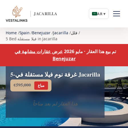
JACARILLA
AR ▾
فلل
Jacarilla
Benejuzar
Spain
Home
5 Bed فيلا مستقلة in Jacarilla
تم بيع هذا العقار · مايو 2026
عرض عقارات مشابهة في
Benejuzar
5-غرفة نوم فيلا مستقلة في Jacarilla
€595,000
مباع
هذا العقار لم يعد متاحاً