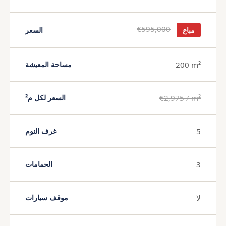
€595,000
مباع
السعر
200 m²
مساحة المعيشة
€2,975 / m²
السعر لكل م²
5
غرف النوم
3
الحمامات
لا
موقف سيارات