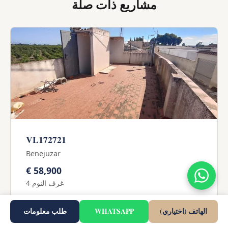
مشاريع ذات صلة
VL172721
Benejuzar
€ 58,900
4 غرف النوم
الهاتف (اختياري)
WHATSAPP
طلب معلومات