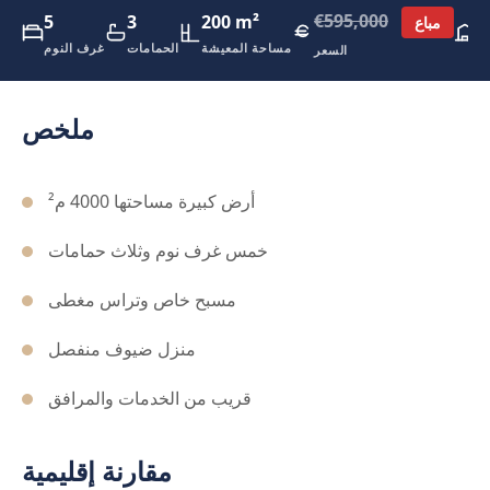
€595,000
م
200 m²
3
5
مباع
اء
مساحة المعيشة
الحمامات
غرف النوم
السعر
ملخص
أرض كبيرة مساحتها 4000 م²
خمس غرف نوم وثلاث حمامات
مسبح خاص وتراس مغطى
منزل ضيوف منفصل
قريب من الخدمات والمرافق
مقارنة إقليمية