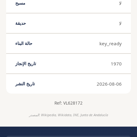
لا
مسبح
لا
حديقة
key_ready
حالة البناء
1970
تاريخ الإنجاز
2026-08-06
تاريخ النشر
Ref: VL628172
المصدر: Wikipedia, Wikidata, INE, Junta de Andalucía